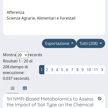
Afferenza
Scienze Agrarie, Alimentari e Forestali
Esportazione
Tutti (208)
Mostra
records
Risultati 1 - 20 di
208 (tempo di
1
2
3
4
5
6
7
8
9
10
11
esecuzione:
0.037 secondi).
1H NMR-Based Metabolomics to Assess
the Impact of Soil Type on the Chemical