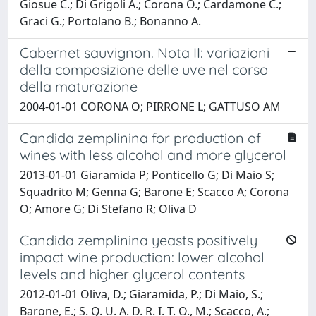
Giosue C.; Di Grigoli A.; Corona O.; Cardamone C.;
Graci G.; Portolano B.; Bonanno A.
Cabernet sauvignon. Nota II: variazioni
della composizione delle uve nel corso
della maturazione
2004-01-01 CORONA O; PIRRONE L; GATTUSO AM
Candida zemplinina for production of
wines with less alcohol and more glycerol
2013-01-01 Giaramida P; Ponticello G; Di Maio S;
Squadrito M; Genna G; Barone E; Scacco A; Corona
O; Amore G; Di Stefano R; Oliva D
Candida zemplinina yeasts positively
impact wine production: lower alcohol
levels and higher glycerol contents
2012-01-01 Oliva, D.; Giaramida, P.; Di Maio, S.;
Barone, E.; S. Q. U. A. D. R. I. T. O., M.; Scacco, A.;