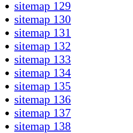
sitemap 129
sitemap 130
sitemap 131
sitemap 132
sitemap 133
sitemap 134
sitemap 135
sitemap 136
sitemap 137
sitemap 138