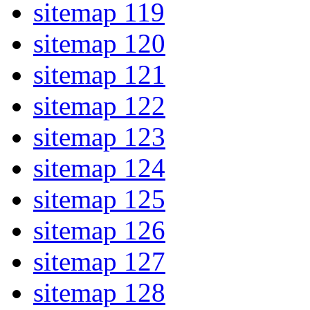
sitemap 119
sitemap 120
sitemap 121
sitemap 122
sitemap 123
sitemap 124
sitemap 125
sitemap 126
sitemap 127
sitemap 128