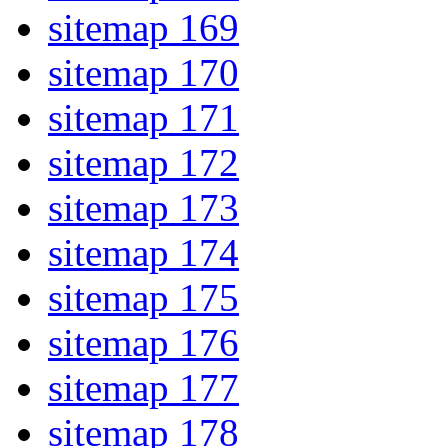
sitemap 169
sitemap 170
sitemap 171
sitemap 172
sitemap 173
sitemap 174
sitemap 175
sitemap 176
sitemap 177
sitemap 178