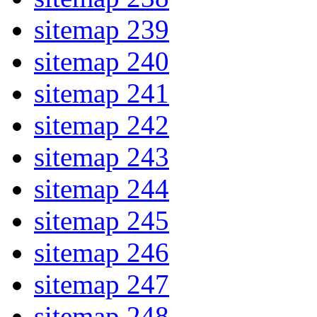
sitemap 239
sitemap 240
sitemap 241
sitemap 242
sitemap 243
sitemap 244
sitemap 245
sitemap 246
sitemap 247
sitemap 248