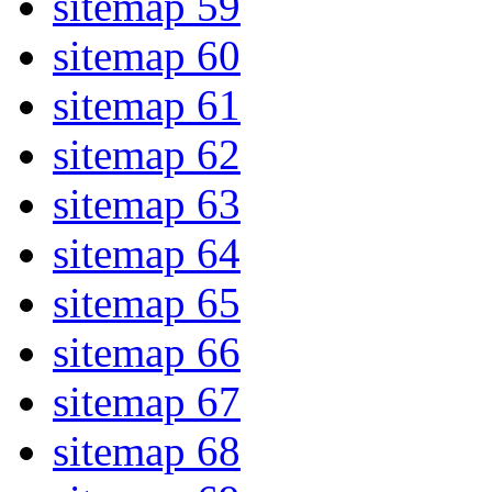
sitemap 59
sitemap 60
sitemap 61
sitemap 62
sitemap 63
sitemap 64
sitemap 65
sitemap 66
sitemap 67
sitemap 68