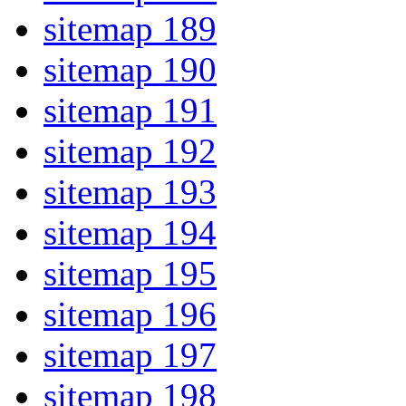
sitemap 189
sitemap 190
sitemap 191
sitemap 192
sitemap 193
sitemap 194
sitemap 195
sitemap 196
sitemap 197
sitemap 198