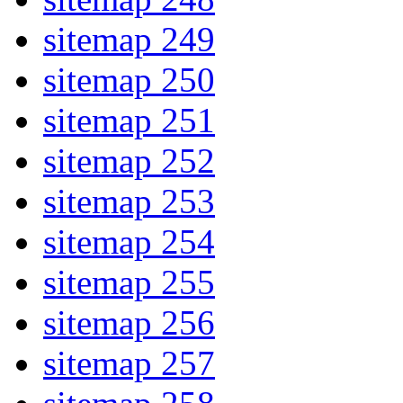
sitemap 249
sitemap 250
sitemap 251
sitemap 252
sitemap 253
sitemap 254
sitemap 255
sitemap 256
sitemap 257