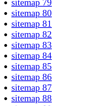
sitemap 79
sitemap 80
sitemap 81
sitemap 82
sitemap 83
sitemap 84
sitemap 85
sitemap 86
sitemap 87
sitemap 88