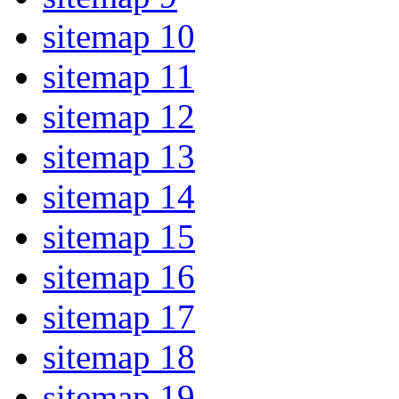
sitemap 10
sitemap 11
sitemap 12
sitemap 13
sitemap 14
sitemap 15
sitemap 16
sitemap 17
sitemap 18
sitemap 19