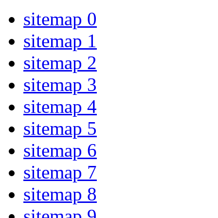
sitemap 0
sitemap 1
sitemap 2
sitemap 3
sitemap 4
sitemap 5
sitemap 6
sitemap 7
sitemap 8
sitemap 9