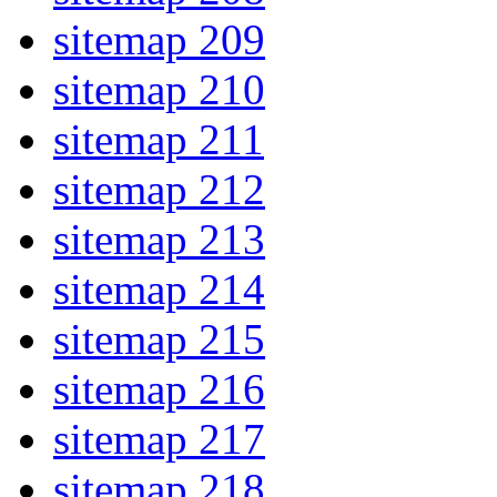
sitemap 209
sitemap 210
sitemap 211
sitemap 212
sitemap 213
sitemap 214
sitemap 215
sitemap 216
sitemap 217
sitemap 218