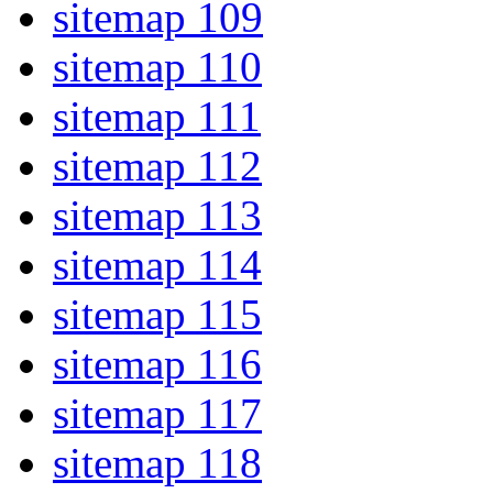
sitemap 109
sitemap 110
sitemap 111
sitemap 112
sitemap 113
sitemap 114
sitemap 115
sitemap 116
sitemap 117
sitemap 118