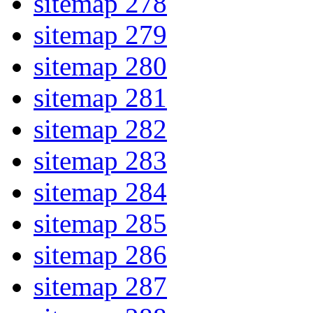
sitemap 278
sitemap 279
sitemap 280
sitemap 281
sitemap 282
sitemap 283
sitemap 284
sitemap 285
sitemap 286
sitemap 287