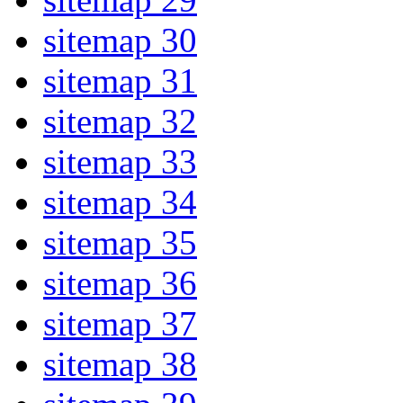
sitemap 30
sitemap 31
sitemap 32
sitemap 33
sitemap 34
sitemap 35
sitemap 36
sitemap 37
sitemap 38