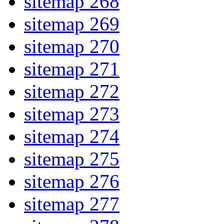
sitemap 268
sitemap 269
sitemap 270
sitemap 271
sitemap 272
sitemap 273
sitemap 274
sitemap 275
sitemap 276
sitemap 277