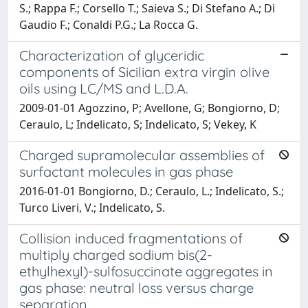
S.; Rappa F.; Corsello T.; Saieva S.; Di Stefano A.; Di
Gaudio F.; Conaldi P.G.; La Rocca G.
Characterization of glyceridic
components of Sicilian extra virgin olive
oils using LC/MS and L.D.A.
2009-01-01 Agozzino, P; Avellone, G; Bongiorno, D;
Ceraulo, L; Indelicato, S; Indelicato, S; Vekey, K
Charged supramolecular assemblies of
surfactant molecules in gas phase
2016-01-01 Bongiorno, D.; Ceraulo, L.; Indelicato, S.;
Turco Liveri, V.; Indelicato, S.
Collision induced fragmentations of
multiply charged sodium bis(2-
ethylhexyl)-sulfosuccinate aggregates in
gas phase: neutral loss versus charge
separation