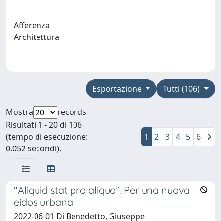
Afferenza
Architettura
Esportazione
Tutti (106)
Mostra
records
Risultati 1 - 20 di 106
(tempo di esecuzione:
1
2
3
4
5
6
0.052 secondi).
"Aliquid stat pro aliquo”. Per una nuova
eidos urbana
2022-06-01 Di Benedetto, Giuseppe