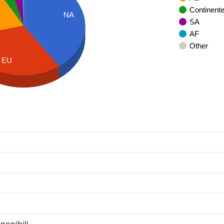
Continent
NA
SA
AF
Other
EU