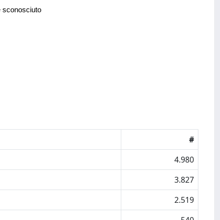
e sconosciuto
#
4.980
3.827
2.519