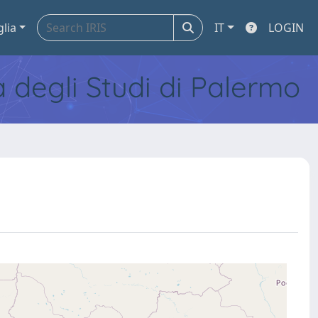
glia
IT
LOGIN
tà degli Studi di Palermo