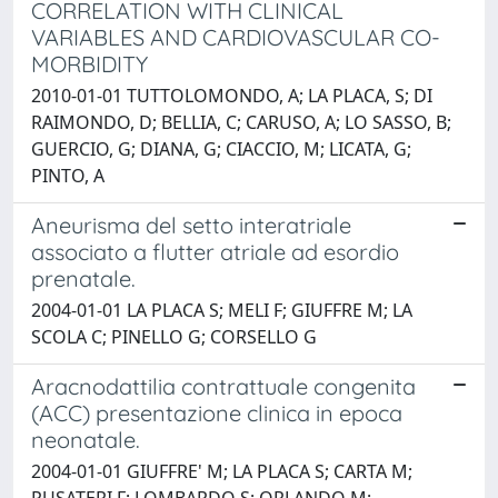
CORRELATION WITH CLINICAL
VARIABLES AND CARDIOVASCULAR CO-
MORBIDITY
2010-01-01 TUTTOLOMONDO, A; LA PLACA, S; DI
RAIMONDO, D; BELLIA, C; CARUSO, A; LO SASSO, B;
GUERCIO, G; DIANA, G; CIACCIO, M; LICATA, G;
PINTO, A
Aneurisma del setto interatriale
associato a flutter atriale ad esordio
prenatale.
2004-01-01 LA PLACA S; MELI F; GIUFFRE M; LA
SCOLA C; PINELLO G; CORSELLO G
Aracnodattilia contrattuale congenita
(ACC) presentazione clinica in epoca
neonatale.
2004-01-01 GIUFFRE' M; LA PLACA S; CARTA M;
PUSATERI F; LOMBARDO S; ORLANDO M;