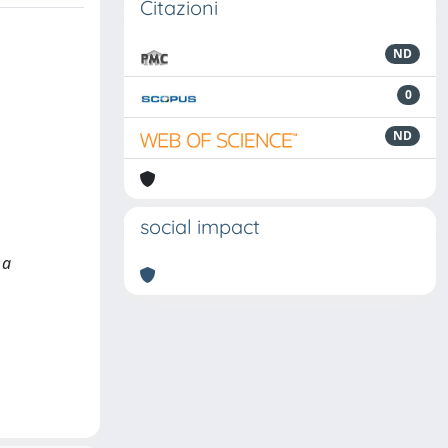
Citazioni
ND
0
ND
social impact
 a