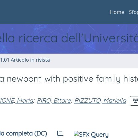
Home
Sfo
ella ricerca dell'Universi
1.01 Articolo in rivista
 a newborn with positive family hist
IONE, Maria
;
PIRO, Ettore
;
RIZZUTO, Mariella
a completa (DC)