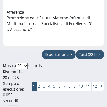
Afferenza
Promozione della Salute, Materno-Infantile, di
Medicina Interna e Specialistica di Eccellenza “G.
D’Alessandro”
Esportazione
Tutti (225)
Mostra
records
Risultati 1 -
20 di 225
(tempo di
1
2
3
4
5
6
7
8
9
10
11
12
esecuzione:
0.055
secondi).