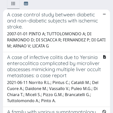
A case control study between diabetic
and non-diabetic subjects with ischemic
stroke.
2007-01-01 PINTO A; TUTTOLOMONDO A; DI
RAIMONDO D; DI SCIACCA R; FERNANDEZ P; DI GATI
M; ARNAO V; LICATA G
A case of infective colitis due to Yersinia
enterocolitica complicated by microliver
abscesses mimicking multiple liver occult
metastases: a case report
2021-06-11 Norrito R.L.; Pintus C.; Cataldi M.; Del
Cuore A.; Daidone M.; Vassallo V.; Puleo M.G.; Di
Chiara T.; Miceli S.; Pizzo G.M.; Brancatelli G.;
Tuttolomondo A.; Pinto A.
A family with various symptomatology