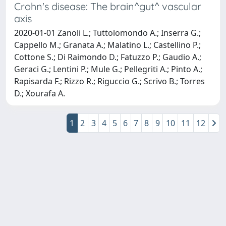
Crohn's disease: The brain^gut^ vascular
axis
2020-01-01 Zanoli L.; Tuttolomondo A.; Inserra G.;
Cappello M.; Granata A.; Malatino L.; Castellino P.;
Cottone S.; Di Raimondo D.; Fatuzzo P.; Gaudio A.;
Geraci G.; Lentini P.; Mule G.; Pellegriti A.; Pinto A.;
Rapisarda F.; Rizzo R.; Riguccio G.; Scrivo B.; Torres
D.; Xourafa A.
1
2
3
4
5
6
7
8
9
10
11
12