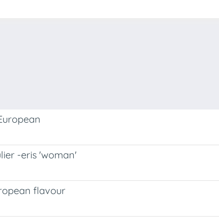
-European
ier -eris 'woman'
uropean flavour