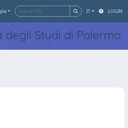
glia
IT
LOGIN
tà degli Studi di Palermo