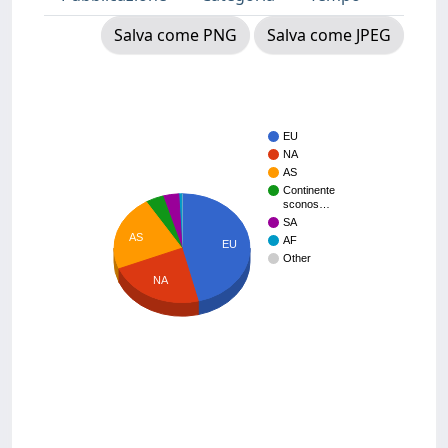
Salva come PNG
Salva come JPEG
EU
NA
AS
Continente
sconos…
SA
AS
AF
EU
Other
NA