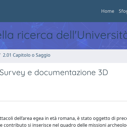
Home
Sfo
ella ricerca dell'Universi
2.01 Capitolo o Saggio
tal Survey e documentazione 3D
spettacoli dell’area egea in età romana, è stato oggetto di pre
te contributo si inserisce nel quadro delle missioni archeol