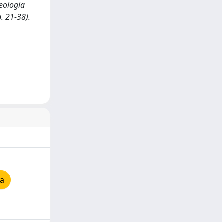
heologia
p. 21-38).
ia