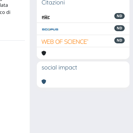
Citazioni
data
co di
ND
ND
ND
social impact