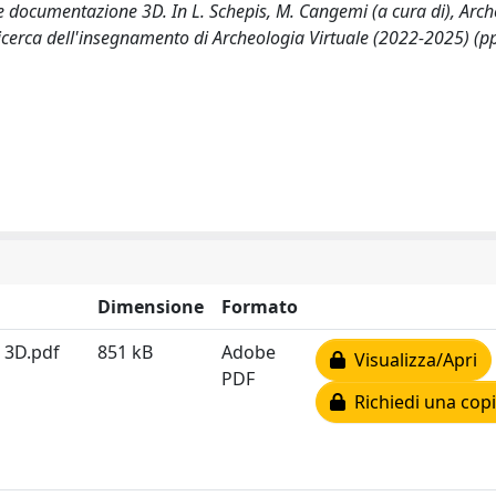
ey e documentazione 3D. In L. Schepis, M. Cangemi (a cura di), Arc
e ricerca dell'insegnamento di Archeologia Virtuale (2022-2025) (p
Dimensione
Formato
e 3D.pdf
851 kB
Adobe
Visualizza/Apri
PDF
Richiedi una cop