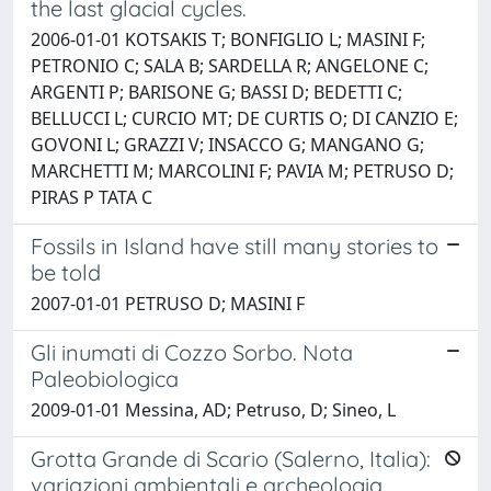
the last glacial cycles.
2006-01-01 KOTSAKIS T; BONFIGLIO L; MASINI F;
PETRONIO C; SALA B; SARDELLA R; ANGELONE C;
ARGENTI P; BARISONE G; BASSI D; BEDETTI C;
BELLUCCI L; CURCIO MT; DE CURTIS O; DI CANZIO E;
GOVONI L; GRAZZI V; INSACCO G; MANGANO G;
MARCHETTI M; MARCOLINI F; PAVIA M; PETRUSO D;
PIRAS P TATA C
Fossils in Island have still many stories to
be told
2007-01-01 PETRUSO D; MASINI F
Gli inumati di Cozzo Sorbo. Nota
Paleobiologica
2009-01-01 Messina, AD; Petruso, D; Sineo, L
Grotta Grande di Scario (Salerno, Italia):
variazioni ambientali e archeologia