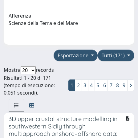
Afferenza
Scienze della Terra e del Mare
Esportazione
Tutti (171)
Mostra
records
Risultati 1 - 20 di 171
(tempo di esecuzione:
1
2
3
4
5
6
7
8
9
0.051 secondi).
3D upper crustal structure modelling in
southwestern Sicily through
multiapproach onshore–offshore data: