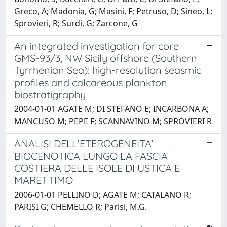
Greco, A; Madonia, G; Masini, F; Petruso, D; Sineo, L;
Sprovieri, R; Surdi, G; Zarcone, G
An integrated investigation for core
GMS-93/3, NW Sicily offshore (Southern
Tyrrhenian Sea): high-resolution seasmic
profiles and calcareous plankton
biostratigraphy
2004-01-01 AGATE M; DI STEFANO E; INCARBONA A;
MANCUSO M; PEPE F; SCANNAVINO M; SPROVIERI R
ANALISI DELL’ETEROGENEITA’
BIOCENOTICA LUNGO LA FASCIA
COSTIERA DELLE ISOLE DI USTICA E
MARETTIMO
2006-01-01 PELLINO D; AGATE M; CATALANO R;
PARISI G; CHEMELLO R; Parisi, M.G.