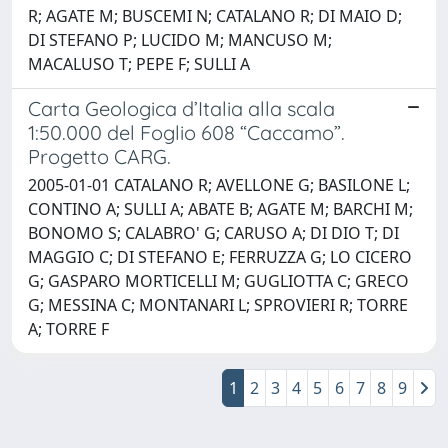
R; AGATE M; BUSCEMI N; CATALANO R; DI MAIO D;
DI STEFANO P; LUCIDO M; MANCUSO M;
MACALUSO T; PEPE F; SULLI A
Carta Geologica d’Italia alla scala
1:50.000 del Foglio 608 “Caccamo”.
Progetto CARG.
2005-01-01 CATALANO R; AVELLONE G; BASILONE L;
CONTINO A; SULLI A; ABATE B; AGATE M; BARCHI M;
BONOMO S; CALABRO' G; CARUSO A; DI DIO T; DI
MAGGIO C; DI STEFANO E; FERRUZZA G; LO CICERO
G; GASPARO MORTICELLI M; GUGLIOTTA C; GRECO
G; MESSINA C; MONTANARI L; SPROVIERI R; TORRE
A; TORRE F
1
2
3
4
5
6
7
8
9