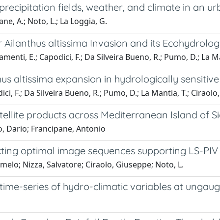
recipitation fields, weather, and climate in an u
ne, A.; Noto, L.; La Loggia, G.
Ailanthus altissima Invasion and its Ecohydrolog
amenti, E.; Capodici, F.; Da Silveira Bueno, R.; Pumo, D.; La Ma
hus altissima expansion in hydrologically sensitiv
ci, F.; Da Silveira Bueno, R.; Pumo, D.; La Mantia, T.; Ciraolo,
atellite products across Mediterranean Island of S
, Dario; Francipane, Antonio
ng optimal image sequences supporting LS-PIV ap
elo; Nizza, Salvatore; Ciraolo, Giuseppe; Noto, L.
time-series of hydro-climatic variables at ungau