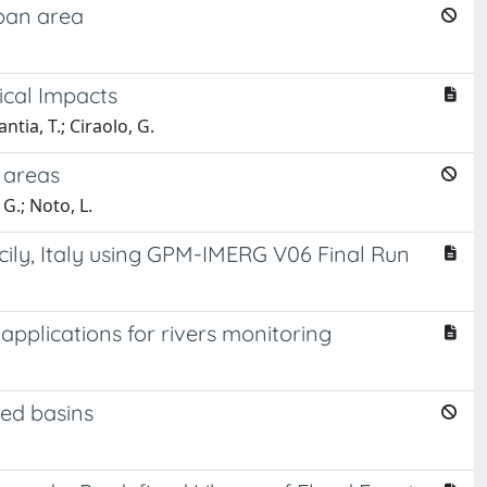
rban area
ical Impacts
ntia, T.; Ciraolo, G.
e areas
 G.; Noto, L.
icily, Italy using GPM-IMERG V06 Final Run
plications for rivers monitoring
ged basins