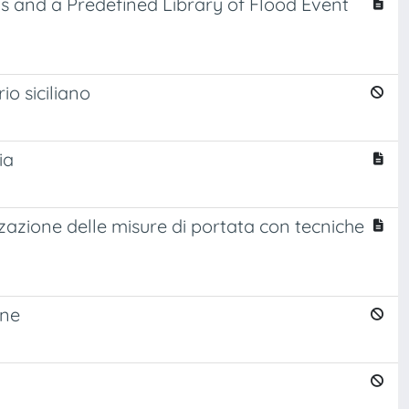
s and a Predefined Library of Flood Event
io siciliano
ia
izzazione delle misure di portata con tecniche
one