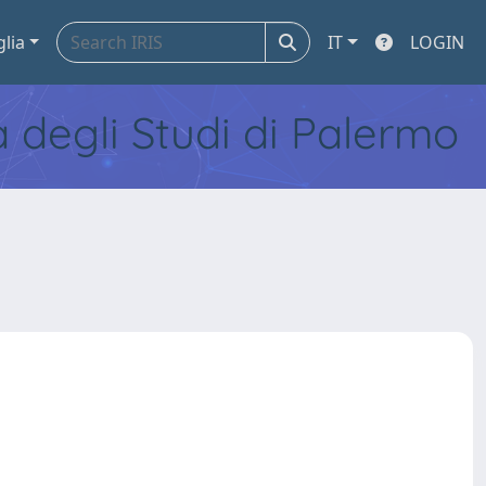
glia
IT
LOGIN
tà degli Studi di Palermo