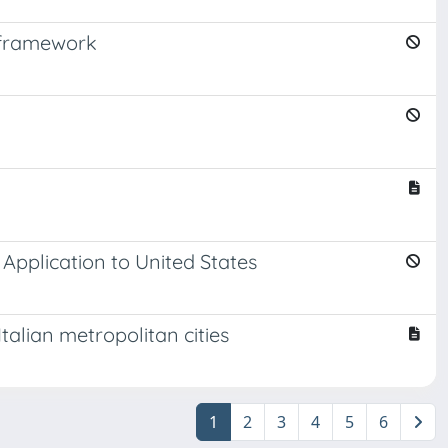
 framework
Application to United States
talian metropolitan cities
1
2
3
4
5
6