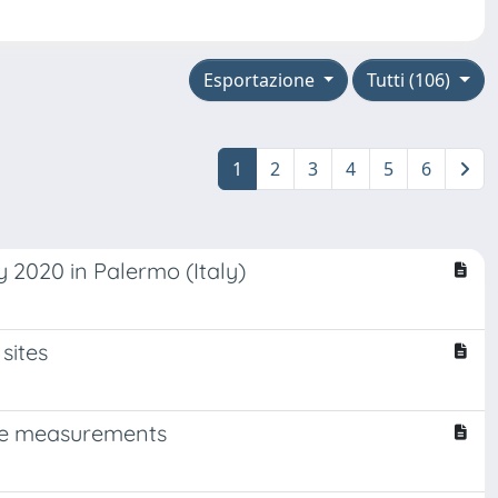
Esportazione
Tutti (106)
1
2
3
4
5
6
y 2020 in Palermo (Italy)
sites
arge measurements