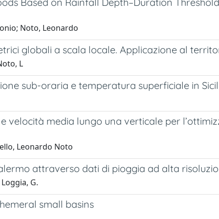
oods Based on Rainfall Depth–Duration Threshold
tonio; Noto, Leonardo
rici globali a scala locale. Applicazione al territor
Noto, L
zione sub-oraria e temperatura superficiale in Sicil
le e velocità media lungo una verticale per l’ottim
ello, Leonardo Noto
alermo attraverso dati di pioggia ad alta risoluzi
 Loggia, G.
phemeral small basins