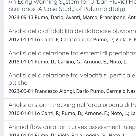
An Early Warning System for Urban Fluvial Fl
Scenarios: A Case Study of Palermo (Italy)
2024-09-13 Pumo, Dario; Avanti, Marco; Francipane, An
Analisi della affidabilità dei database pluviomet
2012-01-01 Lo Conti, F; Caracciolo, D; Pumo, D; Viola, F; 
Analisi della relazione fra estremi di precipita
2018-01-01 Pumo, D.; Carlino, G.; Arnone, E.; Noto, L.
Analisi della relazione fra velocità superficia
ottiche
2023-09-01 Francesco Alongi, Dario Pumo, Carmelo Nas
Analisi di storm tracking nell’area urbana di P
2010-01-01 Lo Conti, F.; Pumo, D.; Arnone, E.; Noto, L.; La
Annual flow duration curves assessment in e
2014-01-01 Pumo, D.; Viola, F.; La Loggia, G.; Noto, L.