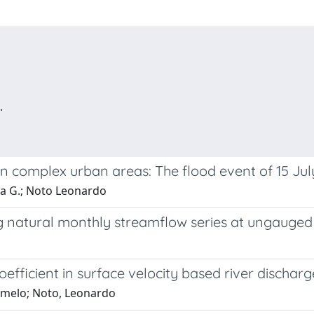
.
in complex urban areas: The flood event of 15 Jul
ia G.; Noto Leonardo
g natural monthly streamflow series at ungauged 
coefficient in surface velocity based river disch
armelo; Noto, Leonardo