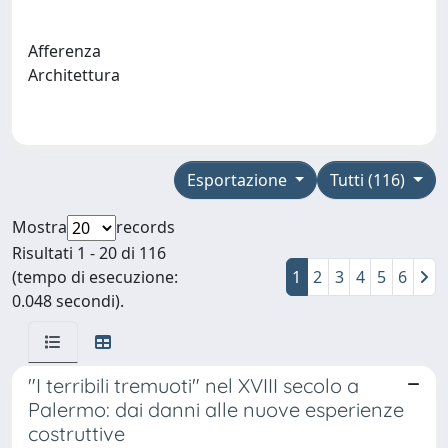
Afferenza
Architettura
Esportazione
Tutti (116)
Mostra
records
Risultati 1 - 20 di 116
(tempo di esecuzione:
1
2
3
4
5
6
0.048 secondi).
"I terribili tremuoti" nel XVIII secolo a
Palermo: dai danni alle nuove esperienze
costruttive