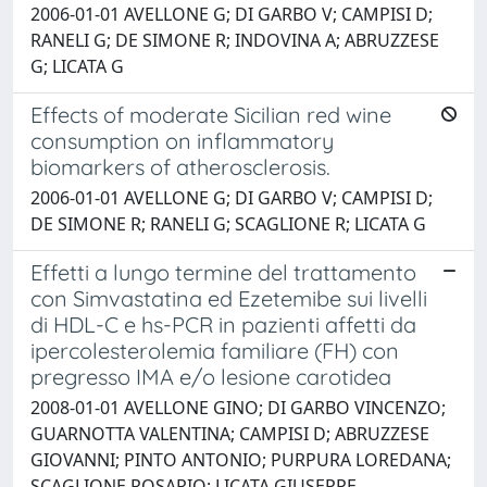
2006-01-01 AVELLONE G; DI GARBO V; CAMPISI D;
RANELI G; DE SIMONE R; INDOVINA A; ABRUZZESE
G; LICATA G
Effects of moderate Sicilian red wine
consumption on inflammatory
biomarkers of atherosclerosis.
2006-01-01 AVELLONE G; DI GARBO V; CAMPISI D;
DE SIMONE R; RANELI G; SCAGLIONE R; LICATA G
Effetti a lungo termine del trattamento
con Simvastatina ed Ezetemibe sui livelli
di HDL-C e hs-PCR in pazienti affetti da
ipercolesterolemia familiare (FH) con
pregresso IMA e/o lesione carotidea
2008-01-01 AVELLONE GINO; DI GARBO VINCENZO;
GUARNOTTA VALENTINA; CAMPISI D; ABRUZZESE
GIOVANNI; PINTO ANTONIO; PURPURA LOREDANA;
SCAGLIONE ROSARIO; LICATA GIUSEPPE