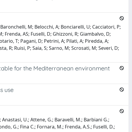
 Baronchelli, M; Belocchi, A; Bonciarelli, U; Cacciatori, P;
; Frenda, AS; Fuselli, D; Ghizzoni, R; Giambalvo, D;
io, T; Pagani, D; Petrini, A; Pilati, A; Piredda, A;
a, R; Ruisi, P; Saia, S; Sarno, M; Scrosati, M; Severi, D;
uitable for the Mediterranean environment
ss use
 Anastasi, U.; Attene, G.; Baravelli, M.; Barbiani G.;
ndo, G.; Fina C.; Fornara, M.; Frenda, A.S.; Fuselli, D.;