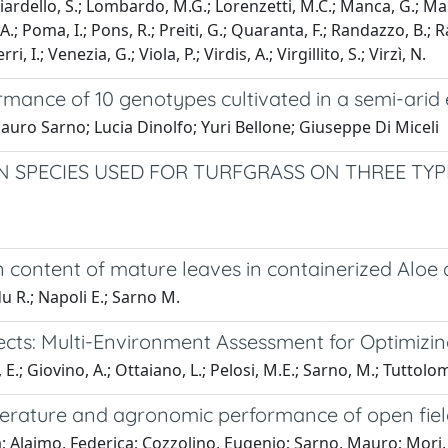
cciardello, S.; Lombardo, M.G.; Lorenzetti, M.C.; Manca, G.; Mar
, A.; Poma, I.; Pons, R.; Preiti, G.; Quaranta, F.; Randazzo, B.;
, I.; Venezia, G.; Viola, P.; Virdis, A.; Virgillito, S.; Virzì, N.
rformance of 10 genotypes cultivated in a semi-ari
ro Sarno; Lucia Dinolfo; Yuri Bellone; Giuseppe Di Miceli
N SPECIES USED FOR TURFGRASS ON THREE TYP
content of mature leaves in containerized Aloe 
u R.; Napoli E.; Sarno M.
ects: Multi-Environment Assessment for Optimizi
, E.; Giovino, A.; Ottaiano, L.; Pelosi, M.E.; Sarno, M.; Tuttol
perature and agronomic performance of open fiel
ola; Alaimo, Federica; Cozzolino, Eugenio; Sarno, Mauro; Mo