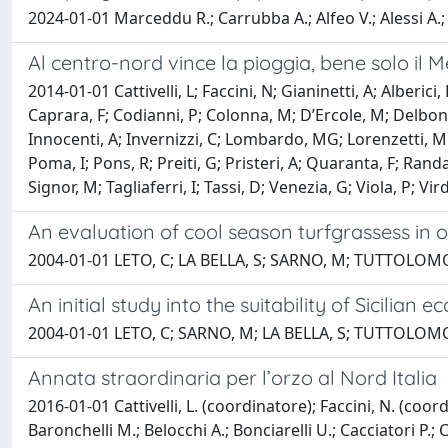
2024-01-01 Marceddu R.; Carrubba A.; Alfeo V.; Alessi A.
Al centro-nord vince la pioggia, bene solo il M
2014-01-01 Cattivelli, L; Faccini, N; Gianinetti, A; Alberici
Caprara, F; Codianni, P; Colonna, M; D’Ercole, M; Delbono
Innocenti, A; Invernizzi, C; Lombardo, MG; Lorenzetti, MC;
Poma, I; Pons, R; Preiti, G; Pristeri, A; Quaranta, F; Rand
Signor, M; Tagliaferri, I; Tassi, D; Venezia, G; Viola, P; Virdi
An evaluation of cool season turfgrassess in o
2004-01-01 LETO, C; LA BELLA, S; SARNO, M; TUTTOLO
An initial study into the suitability of Sicilian
2004-01-01 LETO, C; SARNO, M; LA BELLA, S; TUTTOLOM
Annata straordinaria per l’orzo al Nord Italia
2016-01-01 Cattivelli, L. (coordinatore); Faccini, N. (coord
Baronchelli M.; Belocchi A.; Bonciarelli U.; Cacciatori P.; 