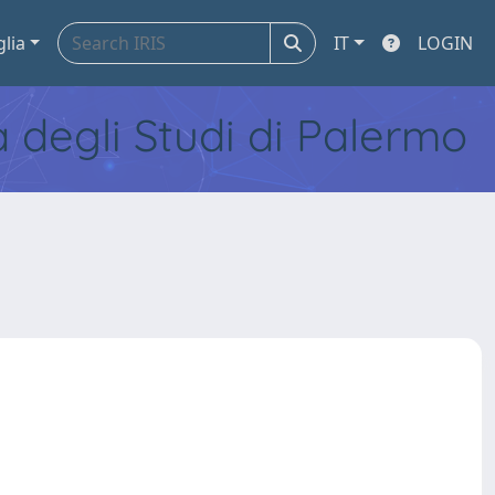
glia
IT
LOGIN
tà degli Studi di Palermo