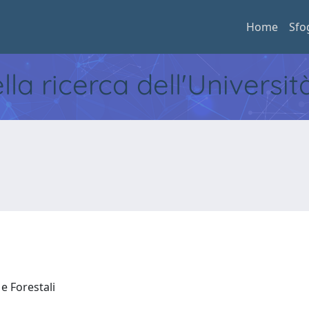
Home
Sfo
ella ricerca dell'Universi
 e Forestali