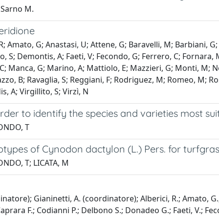
; Sarno M.
eridione
, R; Amato, G; Anastasi, U; Attene, G; Baravelli, M; Barbiani, G;
, S; Demontis, A; Faeti, V; Fecondo, G; Ferrero, C; Fornara, M
 Manca, G; Marino, A; Mattiolo, E; Mazzieri, G; Monti, M; Notar
azzo, B; Ravaglia, S; Reggiani, F; Rodriguez, M; Romeo, M; Rost
s, A; Virgillito, S; Virzì, N
rder to identify the species and varieties most s
MONDO, T
 ecotypes of Cynodon dactylon (L.) Pers. for turfgra
ONDO, T; LICATA, M
inatore); Gianinetti, A. (coordinatore); Alberici, R.; Amato, G.;
Caprara F.; Codianni P.; Delbono S.; Donadeo G.; Faeti, V.; Feco