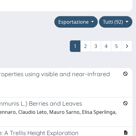
Esportazione
Tutti (92)
1
2
3
4
5
roperties using visible and near-infrared
munis L.) Berries and Leaves
ennaro, Claudio Leto, Mauro Sarno, Elisa Sperlinga,
 A Trellis Height Exploration