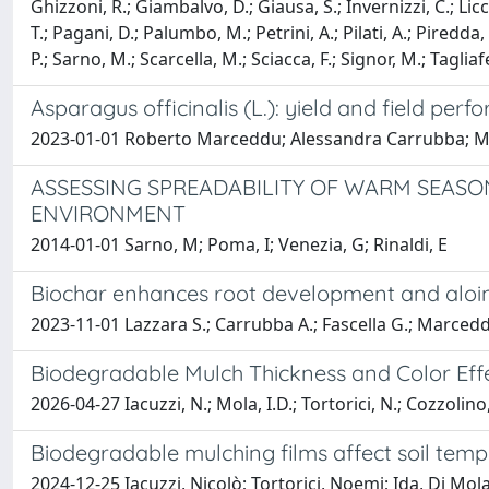
Ghizzoni, R.; Giambalvo, D.; Giausa, S.; Invernizzi, C.; Li
T.; Pagani, D.; Palumbo, M.; Petrini, A.; Pilati, A.; Piredda
P.; Sarno, M.; Scarcella, M.; Sciacca, F.; Signor, M.; Tagliaferri
Asparagus officinalis (L.): yield and field pe
2023-01-01 Roberto Marceddu; Alessandra Carrubba; Mau
ASSESSING SPREADABILITY OF WARM SEASO
ENVIRONMENT
2014-01-01 Sarno, M; Poma, I; Venezia, G; Rinaldi, E
Biochar enhances root development and aloin 
2023-11-01 Lazzara S.; Carrubba A.; Fascella G.; Marcedd
Biodegradable Mulch Thickness and Color Eff
2026-04-27 Iacuzzi, N.; Mola, I.D.; Tortorici, N.; Cozzolino
Biodegradable mulching films affect soil tem
2024-12-25 Iacuzzi, Nicolò; Tortorici, Noemi; Ida, Di M