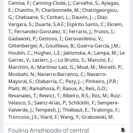
Camisa, F.; Canning-Clode, J.; Carvalho, S.; Aylagas,
E.; Chainho, P.; Charbonnelle, M.; Chatzigeorgiou,
G.; Chebaane, S.; Corbari, L.; Dauvin, J.-.; Díaz-
Vergara, S.; Duarte, S.A.F.; Espírito Santo, C.; Ekrem,
T.; Fernandez-Gonzalez, V.; Ferrario, J.; Frutos, I.;
Gadawski, P.; Gestoso, I.; Gerovasileiou, V.;
Gittenberger, A.; Gouillieux, B.; Guerra-García, J.M.;
Houbin, C.; Hughes, L.E.; Jablonska, A.; Lampa, M.; Le
Garrec, V.; Leclerc, J.-.; Lo Brutto, S.; Mancini, E.;
Marchini, A.; Martínez-Laiz, G.; Moal, M.; Moretti, P.;
Mosbahi, N.; Navarro-Barranco, C.; Navarro-
Mayoral, S.; Olabarría, C.; Pezy, J.-.; Pinheiro, J.P.R.;
Plaiti, W.; Ramalhosa, P.; Raoux, A.; Reis, G.O.;
Revanales, T.; Rewicz, T.; Ribeiro, R.S.; Ros, M.; Ruiz-
Velasco, S.; Saenz-Arias, P.; Schlicklin, F.; Sempere-
Valverde, J.; Tempesti, J.; Thiébaut, E.; Tiralongo, F.;
Troncoso, J.S.; Viard, F.; Wang, Y.; Grabowski, M.
Fouling Amphipoda of central