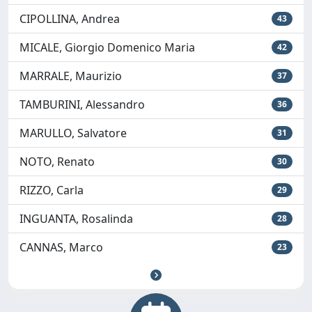
CIPOLLINA, Andrea
43
MICALE, Giorgio Domenico Maria
42
MARRALE, Maurizio
37
TAMBURINI, Alessandro
36
MARULLO, Salvatore
31
NOTO, Renato
30
RIZZO, Carla
29
INGUANTA, Rosalinda
28
CANNAS, Marco
23