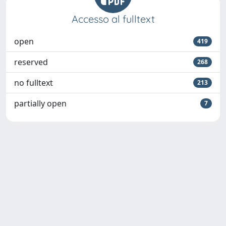
Accesso al fulltext
open
419
reserved
268
no fulltext
213
partially open
7
Powered by
IRIS
-
about IRIS
-