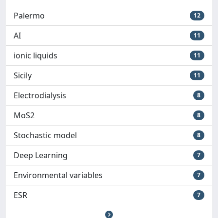
Palermo
12
AI
11
ionic liquids
11
Sicily
11
Electrodialysis
8
MoS2
8
Stochastic model
8
Deep Learning
7
Environmental variables
7
ESR
7