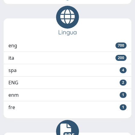
Lingua
eng
700
ita
200
spa
4
ENG
2
enm
1
fre
1