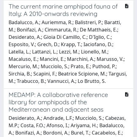
The current marine amphipod fauna of
Italy: A 2010-onwards reviewing
Badalucco, A.; Auriemma, R.; Balistreri, P.; Baratti,
M.; Bonifazi, A.; Cimmaruta, R.; De Matthaeis, E.;
Desiderato, A.; Gioia Di Camillo, C.; D'Iglio, C.;
Esposito, V.; Grech, D.; Krapp, T.; Iaciofano, D.;
Latella, L.; Lattanzi, L.; Lezzi, M.; Lionello, M.;
Macaluso, E.; Mancini, E.; Marchini, A.; Marusso, V.;
Mercurio, M.; Mucciolo, S.; Prato, E.; Puthod, P.;
Sirchia, B.; Scapini, F.; Beatrice Scipione, M.; Targusi,
M.; Trabucco, B.; Vannucci, A.; Lo Brutto, S.
MEDAMP: A collaborative reference
library for amphipods of the
Mediterranean and adjacent seas
Desiderato, A.; Andrade, L.F.; Mucciolo, S.; Cabezas,
M.P.; Costa, F.O.; Afonso, I.; Ariyama, H.; Badalucco,
A.; Bonifazi, A.; Bordoni, A.; Burel, T.; Cacabelos, E.;