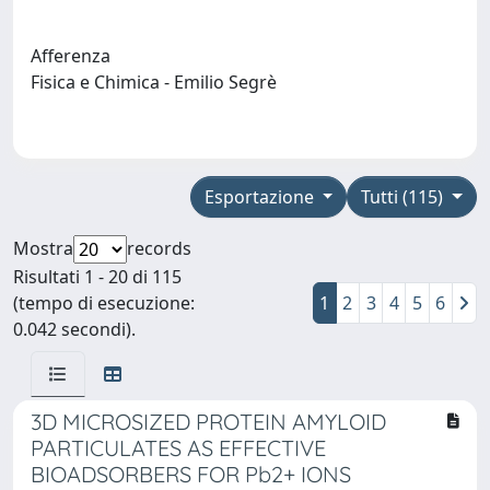
Afferenza
Fisica e Chimica - Emilio Segrè
Esportazione
Tutti (115)
Mostra
records
Risultati 1 - 20 di 115
(tempo di esecuzione:
1
2
3
4
5
6
0.042 secondi).
3D MICROSIZED PROTEIN AMYLOID
PARTICULATES AS EFFECTIVE
BIOADSORBERS FOR Pb2+ IONS