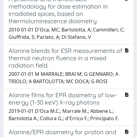
methodology for dose estimation in
irradiated spices, based on
thermoluminescence dosimetry
2010-01-01 D'Oca, MC; Bartolotta, A; Cammilleri, C;
Giuffrida, S; Parlato, A; Di Stefano, V
Alanine blends for ESR measurements of
thermal neutron fluence in a mixed
radiation field.
2007-01-01 M MARRALE; BRAI M; G GENNARO; A
TRIOLO; A BARTOLOTTA; MC DOCA; G ROSI
Alanine films for EPR dosimetry of low-
energy (1-30 keV) X-ray photons
2019-01-01 D'Oca M.C.; Marrale M.; Abbene L.;
Bartolotta A.; Collura G.; d'Errico F.; Principato F.
Alanine/EPR dosimetry for proton and