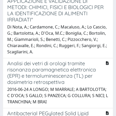
APPLICAZIONE E VALIDAZIONE DI
METODI: CHIMICI, FISICI E BIOLOGICI PER
LA IDENTIFICAZIONE DI ALIMENTI
IRRADIATI"
Di Nota, A.; Cardamone, C.; Macaluso, A.; Lo Cascio,
G.; Bartolotta, A.; D'Oca, M.C.; Boniglia, C.; Bortolin,
M.; Giammarioli, S.; Benetti, C.; Pizzocchero, V.;
Chiaravalle, E.; Rondini, C.; Ruggeri, F.; Sangiorgi, E.;
Scagliarini, A.
Analisi dei vetri di orologi tramite
risonanza paramagnetica elettronica
(EPR) e termoluminescenza (TL) per
dosimetria retrospettiva
2016-06-24 A LONGO; M MARRALE; A BARTOLOTTA;
C D'OCA; S GALLO; S PANZECA; G COLLURA; S NICI; L
TRANCHINA; M BRAI
Antibacterial PEGylated Solid Lipid