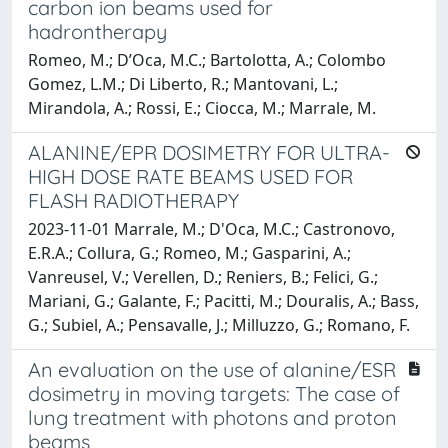
carbon ion beams used for
hadrontherapy
Romeo, M.; D’Oca, M.C.; Bartolotta, A.; Colombo
Gomez, L.M.; Di Liberto, R.; Mantovani, L.;
Mirandola, A.; Rossi, E.; Ciocca, M.; Marrale, M.
ALANINE/EPR DOSIMETRY FOR ULTRA-
HIGH DOSE RATE BEAMS USED FOR
FLASH RADIOTHERAPY
2023-11-01 Marrale, M.; D'Oca, M.C.; Castronovo,
E.R.A.; Collura, G.; Romeo, M.; Gasparini, A.;
Vanreusel, V.; Verellen, D.; Reniers, B.; Felici, G.;
Mariani, G.; Galante, F.; Pacitti, M.; Douralis, A.; Bass,
G.; Subiel, A.; Pensavalle, J.; Milluzzo, G.; Romano, F.
An evaluation on the use of alanine/ESR
dosimetry in moving targets: The case of
lung treatment with photons and proton
beams