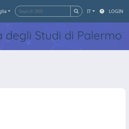
glia
IT
LOGIN
tà degli Studi di Palermo