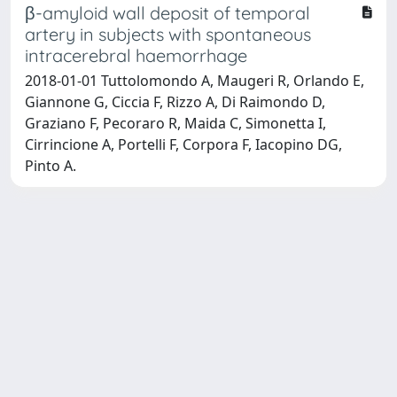
β-amyloid wall deposit of temporal
artery in subjects with spontaneous
intracerebral haemorrhage
2018-01-01 Tuttolomondo A, Maugeri R, Orlando E,
Giannone G, Ciccia F, Rizzo A, Di Raimondo D,
Graziano F, Pecoraro R, Maida C, Simonetta I,
Cirrincione A, Portelli F, Corpora F, Iacopino DG,
Pinto A.
Powered by
IRIS
-
about IRIS
-
Utilizzo dei cookie
Copyright © 2026