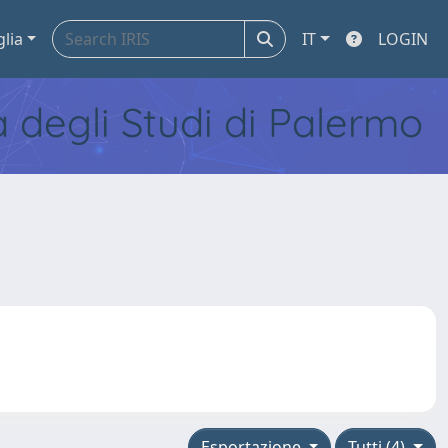
glia
IT
LOGIN
tà degli Studi di Palermo
Esportazione
Tutti (4)