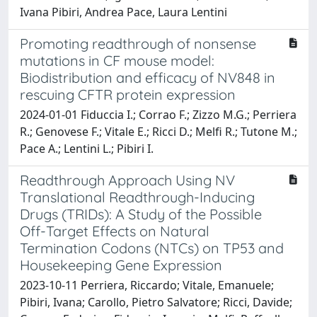
Ivana Pibiri, Andrea Pace, Laura Lentini
Promoting readthrough of nonsense
mutations in CF mouse model:
Biodistribution and efficacy of NV848 in
rescuing CFTR protein expression
2024-01-01 Fiduccia I.; Corrao F.; Zizzo M.G.; Perriera
R.; Genovese F.; Vitale E.; Ricci D.; Melfi R.; Tutone M.;
Pace A.; Lentini L.; Pibiri I.
Readthrough Approach Using NV
Translational Readthrough-Inducing
Drugs (TRIDs): A Study of the Possible
Off-Target Effects on Natural
Termination Codons (NTCs) on TP53 and
Housekeeping Gene Expression
2023-10-11 Perriera, Riccardo; Vitale, Emanuele;
Pibiri, Ivana; Carollo, Pietro Salvatore; Ricci, Davide;