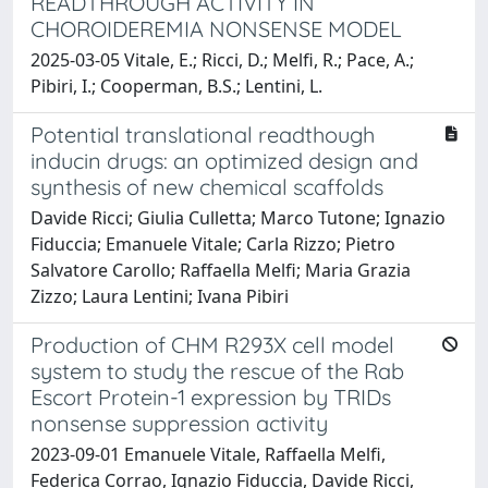
READTHROUGH ACTIVITY IN
CHOROIDEREMIA NONSENSE MODEL
2025-03-05 Vitale, E.; Ricci, D.; Melfi, R.; Pace, A.;
Pibiri, I.; Cooperman, B.S.; Lentini, L.
Potential translational readthough
inducin drugs: an optimized design and
synthesis of new chemical scaffolds
Davide Ricci; Giulia Culletta; Marco Tutone; Ignazio
Fiduccia; Emanuele Vitale; Carla Rizzo; Pietro
Salvatore Carollo; Raffaella Melfi; Maria Grazia
Zizzo; Laura Lentini; Ivana Pibiri
Production of CHM R293X cell model
system to study the rescue of the Rab
Escort Protein-1 expression by TRIDs
nonsense suppression activity
2023-09-01 Emanuele Vitale, Raffaella Melfi,
Federica Corrao, Ignazio Fiduccia, Davide Ricci,