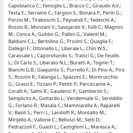
Capobianco C.; Fenoglio L.; Bracco C.; Giraudo A.V.;
Testa E.; Serraino C.; Fargion S.; Bonara P.; Periti G.;
Porzio M.; Tiraboschi S.; Peyvandi F.; Tedeschi A.;
Rossio R.; Monzani V.; Savojardo V.; Folli C.; Magnini
M.; Conca A.; Gobbo G.; Pallini G.; Valenti M.;
Balduini C.L.; Bertolino G.; Provini S.; Quaglia F.;
Dallegri F.; Ottonello L.; Liberale L.; Chin W.S.;
Carassale L.; Caporotundo S.; Traisci G.; De Feudis
L.; Di Carlo S.; Liberato N.L.; Buratti A.; Tognin T.;
Bianchi G.B.; Giaquinto S.; Purrello F.; Di Pino A.; Piro
S.; Rozzini R.; Falanga L.; Spazzini E.; Montrucchio
G.; Greco E.; Tizzani P.; Petitti P.; Perciccante A.;
Coralli A.; Salmi R.; Gaudenzi P.; Gamberini S.;
Semplicini A.; Gottardo L.; Vendemiale G.; Serviddio
G.; Forlano R.; Masala C.; Mammarella A.; Raparelli
V.; Basili S.; Perri L.; Landolfi R.; Montalto M.;
Mirijello A.; Vallone C.; Bellusci M.; Setti D.;
Pedrazzoli F.; Guasti L.; Castiglioni L.; Maresca A.;