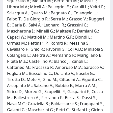
Squizzato A.; Molaro M.; Bertolotti M.; Mussi C.;
Libbra M.V.; Miceli A.; Pellegrini E.; Carulli L.; Veltri F.;
Sciacqua A.; Quero M.; Bagnato C.; Colangelo L.;
Falbo T.; De Giorgio R.; Serra M.; Grasso V.; Ruggeri
E.; Ilaria B.; Salvi A.; Leonardi R.; Grassini C.;
Mascherona I.; Minelli G.; Maltese F.; Damiani G.;
Capeci W.; Mattioli M.; Martino G.P.; Biondi L.;
Ormas M.; Pettinari P.; Romiti R.; Messina S.;
Cavallaro F.; Ghio R.; Favorini S.; Col A.D.; Minisola S.;
Colangelo L.; Afeltra A.; Alemanno P.; Marigliano B.;
Pipita M.E.; Castellino P.; Blanco J.; Zanoli L.;
Cattaneo M.; Fracasso P.; Amoruso M.V.; Saracco V.;
Fogliati M.; Bussolino C.; Durante V.; Eusebi G.;
Tirotta D.; Mete F.; Gino M.; Cittadini A.; Vigorito C.;
Arcopinto M.; Salzano A.; Bobbio E.; Marra A.M.;
Sirico D.; Moreo G.; Scopelliti F.; Gasparini F.; Cocca
M.; Ballestrero A.; Ferrando F.; Berra S.; Dassi S.;
Nava M.C.; Graziella B.; Baldassarre S.; Fragapani S.;
Galanti G.; Mascherini G.; Petri C.; Stefani L.; Girino