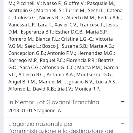
M.; Piccinelli V.; Nasso F.; Gioffre V.; Pasquale M.;
Scattolin G.; Martinelli S.; Turrin M.; Sechi L.; Catena
C.; Colussi G.; Nieves R.D.; Alberto M.M.; Pedro A.R.;
Vanessa L.P.; Lara T.; Xavier C.V.; Francesc F.; Jesus
D.M.; Esperanza B.T.; Esther D.C.B.; Maria S.P.;
Romero M.; Blanca P.L.; Cristina L.G.-C.; Victoria
V.G.M.; Saez L.; Bosco J.; Susana S.B.; Marta A.G.;
Concepcion G.B.; Antonio F.M.; Hernandez M.G.;
Borrego M.P.; Raquel P.C.; Florencia P.R.; Beatriz
G.O.; Sara C.G.; Alfonso G.-C.C.; Marta P.M.; Garcia
S.C.; Alberto R.C.; Antonio A.A.; Montserrat G.G.;
Angel B.R.M.; Manuel M.J.; Ignacio N.V.; Lucia A.S.;
Alfonso L.; David R.B.; Iria I.V.; Monica R.P.
In Memory of Giovanni Tranchina
2013-01-01 Scaglione, A
L'agenzia nazionale per
l'amministrazione e la destinazione dei