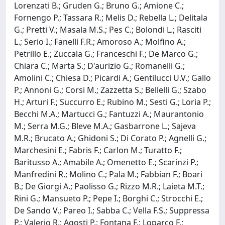
Lorenzati B.; Gruden G.; Bruno G.; Amione C.;
Fornengo P.; Tassara R.; Melis D.; Rebella L.; Delitala
G.; Pretti V.; Masala M.S.; Pes C.; Bolondi L.; Rasciti
L.; Serio I.; Fanelli F.R.; Amoroso A.; Molfino A.;
Petrillo E.; Zuccala G.; Franceschi F.; De Marco G.;
Chiara C.; Marta S.; D'aurizio G.; Romanelli G.;
Amolini C.; Chiesa D.; Picardi A.; Gentilucci U.V.; Gallo
P.; Annoni G.; Corsi M.; Zazzetta S.; Bellelli G.; Szabo
H.; Arturi F.; Succurro E.; Rubino M.; Sesti G.; Loria P.;
Becchi M.A.; Martucci G.; Fantuzzi A.; Maurantonio
M.; Serra M.G.; Bleve M.A.; Gasbarrone L.; Sajeva
M.R.; Brucato A.; Ghidoni S.; Di Corato P.; Agnelli G.;
Marchesini E.; Fabris F.; Carlon M.; Turatto F.;
Baritusso A.; Amabile A.; Omenetto E.; Scarinzi P.;
Manfredini R.; Molino C.; Pala M.; Fabbian F.; Boari
B.; De Giorgi A.; Paolisso G.; Rizzo M.R.; Laieta M.T.;
Rini G.; Mansueto P.; Pepe I.; Borghi C.; Strocchi E.;
De Sando V.; Pareo I.; Sabba C.; Vella F.S.; Suppressa
P.; Valerio R.; Agosti P.; Fontana F.; Loparco F.;