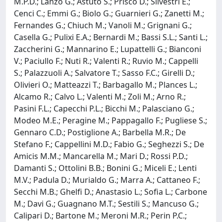
M.P.D.; Lanzo G.; Astuto S.; Prisco D.; Silvestri E.;
Cenci C.; Emmi G.; Biolo G.; Guarnieri G.; Zanetti M.;
Fernandes G.; Chiuch M.; Vanoli M.; Grignani G.;
Casella G.; Pulixi E.A.; Bernardi M.; Bassi S.L.; Santi L.;
Zaccherini G.; Mannarino E.; Lupattelli G.; Bianconi
V.; Paciullo F.; Nuti R.; Valenti R.; Ruvio M.; Cappelli
S.; Palazzuoli A.; Salvatore T.; Sasso F.C.; Girelli D.;
Olivieri O.; Matteazzi T.; Barbagallo M.; Plances L.;
Alcamo R.; Calvo L.; Valenti M.; Zoli M.; Arno R.;
Pasini F.L.; Capecchi P.L.; Bicchi M.; Palasciano G.;
Modeo M.E.; Peragine M.; Pappagallo F.; Pugliese S.;
Gennaro C.D.; Postiglione A.; Barbella M.R.; De
Stefano F.; Cappellini M.D.; Fabio G.; Seghezzi S.; De
Amicis M.M.; Mancarella M.; Mari D.; Rossi P.D.;
Damanti S.; Ottolini B.B.; Bonini G.; Miceli E.; Lenti
M.V.; Padula D.; Murialdo G.; Marra A.; Cattaneo F.;
Secchi M.B.; Ghelfi D.; Anastasio L.; Sofia L.; Carbone
M.; Davi G.; Guagnano M.T.; Sestili S.; Mancuso G.;
Calipari D.; Bartone M.; Meroni M.R.; Perin P.C.;