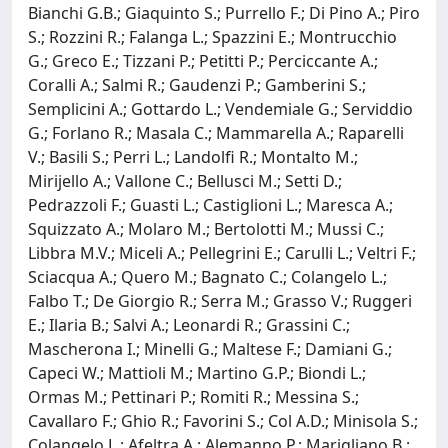
Bianchi G.B.; Giaquinto S.; Purrello F.; Di Pino A.; Piro
S.; Rozzini R.; Falanga L.; Spazzini E.; Montrucchio
G.; Greco E.; Tizzani P.; Petitti P.; Perciccante A.;
Coralli A.; Salmi R.; Gaudenzi P.; Gamberini S.;
Semplicini A.; Gottardo L.; Vendemiale G.; Serviddio
G.; Forlano R.; Masala C.; Mammarella A.; Raparelli
V.; Basili S.; Perri L.; Landolfi R.; Montalto M.;
Mirijello A.; Vallone C.; Bellusci M.; Setti D.;
Pedrazzoli F.; Guasti L.; Castiglioni L.; Maresca A.;
Squizzato A.; Molaro M.; Bertolotti M.; Mussi C.;
Libbra M.V.; Miceli A.; Pellegrini E.; Carulli L.; Veltri F.;
Sciacqua A.; Quero M.; Bagnato C.; Colangelo L.;
Falbo T.; De Giorgio R.; Serra M.; Grasso V.; Ruggeri
E.; Ilaria B.; Salvi A.; Leonardi R.; Grassini C.;
Mascherona I.; Minelli G.; Maltese F.; Damiani G.;
Capeci W.; Mattioli M.; Martino G.P.; Biondi L.;
Ormas M.; Pettinari P.; Romiti R.; Messina S.;
Cavallaro F.; Ghio R.; Favorini S.; Col A.D.; Minisola S.;
Colangelo L.; Afeltra A.; Alemanno P.; Marigliano B.;