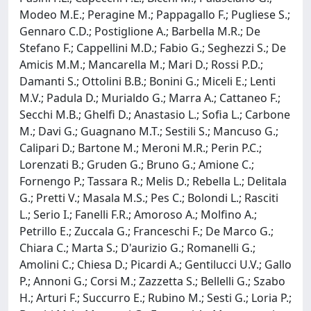
Modeo M.E.; Peragine M.; Pappagallo F.; Pugliese S.;
Gennaro C.D.; Postiglione A.; Barbella M.R.; De
Stefano F.; Cappellini M.D.; Fabio G.; Seghezzi S.; De
Amicis M.M.; Mancarella M.; Mari D.; Rossi P.D.;
Damanti S.; Ottolini B.B.; Bonini G.; Miceli E.; Lenti
M.V.; Padula D.; Murialdo G.; Marra A.; Cattaneo F.;
Secchi M.B.; Ghelfi D.; Anastasio L.; Sofia L.; Carbone
M.; Davi G.; Guagnano M.T.; Sestili S.; Mancuso G.;
Calipari D.; Bartone M.; Meroni M.R.; Perin P.C.;
Lorenzati B.; Gruden G.; Bruno G.; Amione C.;
Fornengo P.; Tassara R.; Melis D.; Rebella L.; Delitala
G.; Pretti V.; Masala M.S.; Pes C.; Bolondi L.; Rasciti
L.; Serio I.; Fanelli F.R.; Amoroso A.; Molfino A.;
Petrillo E.; Zuccala G.; Franceschi F.; De Marco G.;
Chiara C.; Marta S.; D'aurizio G.; Romanelli G.;
Amolini C.; Chiesa D.; Picardi A.; Gentilucci U.V.; Gallo
P.; Annoni G.; Corsi M.; Zazzetta S.; Bellelli G.; Szabo
H.; Arturi F.; Succurro E.; Rubino M.; Sesti G.; Loria P.;