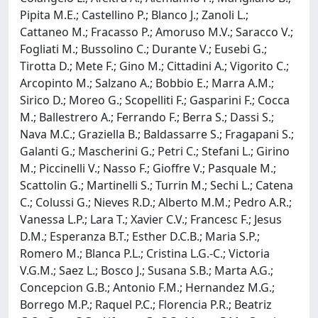
Pipita M.E.; Castellino P.; Blanco J.; Zanoli L.;
Cattaneo M.; Fracasso P.; Amoruso M.V.; Saracco V.;
Fogliati M.; Bussolino C.; Durante V.; Eusebi G.;
Tirotta D.; Mete F.; Gino M.; Cittadini A.; Vigorito C.;
Arcopinto M.; Salzano A.; Bobbio E.; Marra A.M.;
Sirico D.; Moreo G.; Scopelliti F.; Gasparini F.; Cocca
M.; Ballestrero A.; Ferrando F.; Berra S.; Dassi S.;
Nava M.C.; Graziella B.; Baldassarre S.; Fragapani S.;
Galanti G.; Mascherini G.; Petri C.; Stefani L.; Girino
M.; Piccinelli V.; Nasso F.; Gioffre V.; Pasquale M.;
Scattolin G.; Martinelli S.; Turrin M.; Sechi L.; Catena
C.; Colussi G.; Nieves R.D.; Alberto M.M.; Pedro A.R.;
Vanessa L.P.; Lara T.; Xavier C.V.; Francesc F.; Jesus
D.M.; Esperanza B.T.; Esther D.C.B.; Maria S.P.;
Romero M.; Blanca P.L.; Cristina L.G.-C.; Victoria
V.G.M.; Saez L.; Bosco J.; Susana S.B.; Marta A.G.;
Concepcion G.B.; Antonio F.M.; Hernandez M.G.;
Borrego M.P.; Raquel P.C.; Florencia P.R.; Beatriz