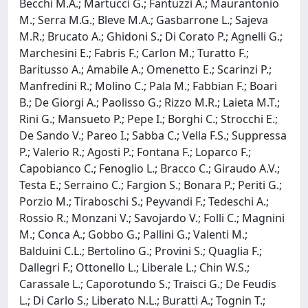
Becchi M.A.; Martucci G.; Fantuzzi A.; Maurantonio
M.; Serra M.G.; Bleve M.A.; Gasbarrone L.; Sajeva
M.R.; Brucato A.; Ghidoni S.; Di Corato P.; Agnelli G.;
Marchesini E.; Fabris F.; Carlon M.; Turatto F.;
Baritusso A.; Amabile A.; Omenetto E.; Scarinzi P.;
Manfredini R.; Molino C.; Pala M.; Fabbian F.; Boari
B.; De Giorgi A.; Paolisso G.; Rizzo M.R.; Laieta M.T.;
Rini G.; Mansueto P.; Pepe I.; Borghi C.; Strocchi E.;
De Sando V.; Pareo I.; Sabba C.; Vella F.S.; Suppressa
P.; Valerio R.; Agosti P.; Fontana F.; Loparco F.;
Capobianco C.; Fenoglio L.; Bracco C.; Giraudo A.V.;
Testa E.; Serraino C.; Fargion S.; Bonara P.; Periti G.;
Porzio M.; Tiraboschi S.; Peyvandi F.; Tedeschi A.;
Rossio R.; Monzani V.; Savojardo V.; Folli C.; Magnini
M.; Conca A.; Gobbo G.; Pallini G.; Valenti M.;
Balduini C.L.; Bertolino G.; Provini S.; Quaglia F.;
Dallegri F.; Ottonello L.; Liberale L.; Chin W.S.;
Carassale L.; Caporotundo S.; Traisci G.; De Feudis
L.; Di Carlo S.; Liberato N.L.; Buratti A.; Tognin T.;