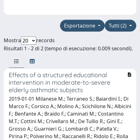
Esportazione
Tutti (2)
Mostra
records
Risultati 1 - 2 di 2 (tempo di esecuzione: 0.009 secondi).
Effects of a structured educational
intervention in moderate-to-severe
elderly asthmatic subjects
2019-01-01 Milanese M.; Terraneo S.; Baiardini I.; Di
Marco F.; Corsico A.; Molino A.; Scichilone N.; Albicini
F.; Benfante A.; Braido F.; Caminati M.; Costantino
M.T.; Cottini M.; Crivellaro M.; De Tullio R.; Gini E.;
Grosso A.; Guarnieri G.; Lombardi C.; Patella V.;
Pirina P.; Polverino M.; Raccanelli R.; Ridolo E.; Rolla