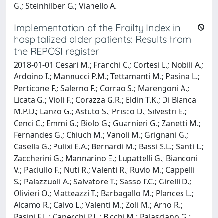
G.; Steinhilber G.; Vianello A.
Implementation of the Frailty Index in
hospitalized older patients: Results from
the REPOSI register
2018-01-01 Cesari M.; Franchi C.; Cortesi L.; Nobili A.;
Ardoino I.; Mannucci P.M.; Tettamanti M.; Pasina L.;
Perticone F.; Salerno F.; Corrao S.; Marengoni A.;
Licata G.; Violi F.; Corazza G.R.; Eldin T.K.; Di Blanca
M.P.D.; Lanzo G.; Astuto S.; Prisco D.; Silvestri E.;
Cenci C.; Emmi G.; Biolo G.; Guarnieri G.; Zanetti M.;
Fernandes G.; Chiuch M.; Vanoli M.; Grignani G.;
Casella G.; Pulixi E.A.; Bernardi M.; Bassi S.L.; Santi L.;
Zaccherini G.; Mannarino E.; Lupattelli G.; Bianconi
V.; Paciullo F.; Nuti R.; Valenti R.; Ruvio M.; Cappelli
S.; Palazzuoli A.; Salvatore T.; Sasso F.C.; Girelli D.;
Olivieri O.; Matteazzi T.; Barbagallo M.; Plances L.;
Alcamo R.; Calvo L.; Valenti M.; Zoli M.; Arno R.;
Pasini F.L.; Capecchi P.L.; Bicchi M.; Palasciano G.;