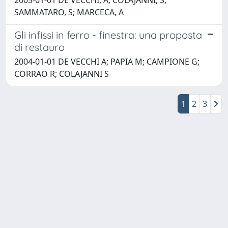
SAMMATARO, S; MARCECA, A
Gli infissi in ferro - finestra: una proposta
di restauro
2004-01-01 DE VECCHI A; PAPIA M; CAMPIONE G;
CORRAO R; COLAJANNI S
1
2
3
Powered by
IRIS
-
about IRIS
-
Utilizzo dei cookie
Copyright © 2026