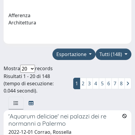
Afferenza
Architettura
Esportazione
Tutti (148)
Mostra
records
Risultati 1 - 20 di 148
(tempo di esecuzione:
1
2
3
4
5
6
7
8
0.044 secondi).
'Aquarum deliciae' nei palazzi dei re
normanni a Palermo
2022-12-01 Corrao, Rossella