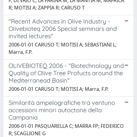
F; DI VAIO C; LA FARINA M; LA MANTIA M; MAFRICA
R; MOTISI A; ZAPPIA R; CARUSO T
"Recent Advances in Olive Industry -
Olivebioteq 2006 Special seminars and
invited lectures"
2006-01-01 CARUSO T; MOTISI A; SEBASTIANI L;
Marra, F.P.
OLIVEBIOTEQ 2006 - "Biotechnology and
Quality of Olive Tree Profucts around the
Mediterranead Basin"
2006-01-01 CARUSO T; MOTISI A; Marra, F.P.
Similarità ampelografiche tra ventuno
accessioni minori autoctone della
Campania
2006-01-01 PASQUARELLA C; MARRA FP; FEDERICO
R; SCAGLIONE G