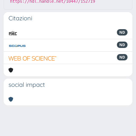
https://hdl.handle.net/10447/152719
Citazioni
ND
ND
ND
social impact