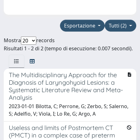
Esportazione
Tutti (2)
Mostra
records
Risultati 1 - 2 di 2 (tempo di esecuzione: 0.007 secondi).
The Multidisciplinary Approach for the
Diagnosis of Laryngohyoid Lesions: a
Systematic Literature Review and Meta-
Analysis
2023-01-01 Bilotta, C; Perrone, G; Zerbo, S; Salerno,
S; Adelfio, V; Viola, I; Lo Re, G; Argo, A
Useless and limits of Postmortem CT
(PMCT) in a complex case of preterm