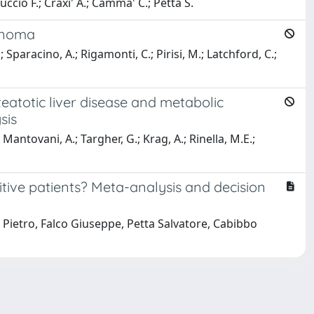
uccio F.; Craxi' A.; Camma' C.; Petta S.
cinoma
; Sparacino, A.; Rigamonti, C.; Pirisi, M.; Latchford, C.;
eatotic liver disease and metabolic
sis
 Mantovani, A.; Targher, G.; Krag, A.; Rinella, M.E.;
itive patients? Meta-analysis and decision
Pietro, Falco Giuseppe, Petta Salvatore, Cabibbo