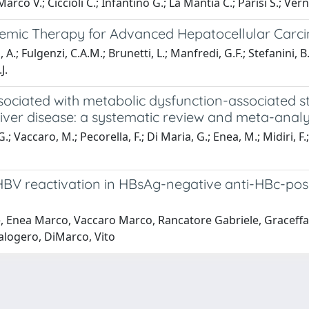
rco V.; Ciccioli C.; Infantino G.; La Mantia C.; Parisi S.; Vern
Systemic Therapy for Advanced Hepatocellular Car
A.; Fulgenzi, C.A.M.; Brunetti, L.; Manfredi, G.F.; Stefanini, B.
J.
ociated with metabolic dysfunction-associated st
liver disease: a systematic review and meta-analy
; Vaccaro, M.; Pecorella, F.; Di Maria, G.; Enea, M.; Midiri, F.;
 HBV reactivation in HBsAg-negative anti-HBc-pos
e, Enea Marco, Vaccaro Marco, Rancatore Gabriele, Graceffa 
alogero, DiMarco, Vito