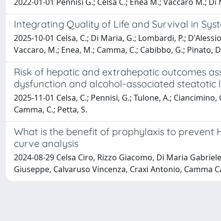
2022-01-01 Pennisi G.; Celsa C.; Enea M.; Vaccaro M.; Di Ma
Integrating Quality of Life and Survival in 
2025-10-01 Celsa, C.; Di Maria, G.; Lombardi, P.; D'Alessio, 
Vaccaro, M.; Enea, M.; Camma, C.; Cabibbo, G.; Pinato, D.
Risk of hepatic and extrahepatic outcomes ass
dysfunction and alcohol-associated steatotic 
2025-11-01 Celsa, C.; Pennisi, G.; Tulone, A.; Ciancimino, G.
Camma, C.; Petta, S.
What is the benefit of prophylaxis to prevent
curve analysis
2024-08-29 Celsa Ciro, Rizzo Giacomo, Di Maria Gabriel
Giuseppe, Calvaruso Vincenza, Craxi Antonio, Camma C