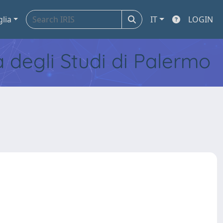
glia
IT
LOGIN
tà degli Studi di Palermo