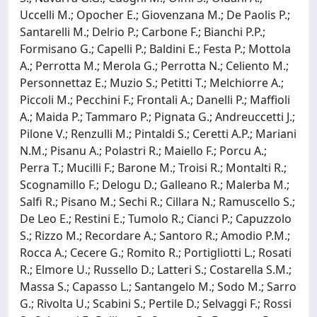
Uccelli M.; Opocher E.; Giovenzana M.; De Paolis P.;
Santarelli M.; Delrio P.; Carbone F.; Bianchi P.P.;
Formisano G.; Capelli P.; Baldini E.; Festa P.; Mottola
A.; Perrotta M.; Merola G.; Perrotta N.; Celiento M.;
Personnettaz E.; Muzio S.; Petitti T.; Melchiorre A.;
Piccoli M.; Pecchini F.; Frontali A.; Danelli P.; Maffioli
A.; Maida P.; Tammaro P.; Pignata G.; Andreuccetti J.;
Pilone V.; Renzulli M.; Pintaldi S.; Ceretti A.P.; Mariani
N.M.; Pisanu A.; Polastri R.; Maiello F.; Porcu A.;
Perra T.; Mucilli F.; Barone M.; Troisi R.; Montalti R.;
Scognamillo F.; Delogu D.; Galleano R.; Malerba M.;
Salfi R.; Pisano M.; Sechi R.; Cillara N.; Ramuscello S.;
De Leo E.; Restini E.; Tumolo R.; Cianci P.; Capuzzolo
S.; Rizzo M.; Recordare A.; Santoro R.; Amodio P.M.;
Rocca A.; Cecere G.; Romito R.; Portigliotti L.; Rosati
R.; Elmore U.; Russello D.; Latteri S.; Costarella S.M.;
Massa S.; Capasso L.; Santangelo M.; Sodo M.; Sarro
G.; Rivolta U.; Scabini S.; Pertile D.; Selvaggi F.; Rossi