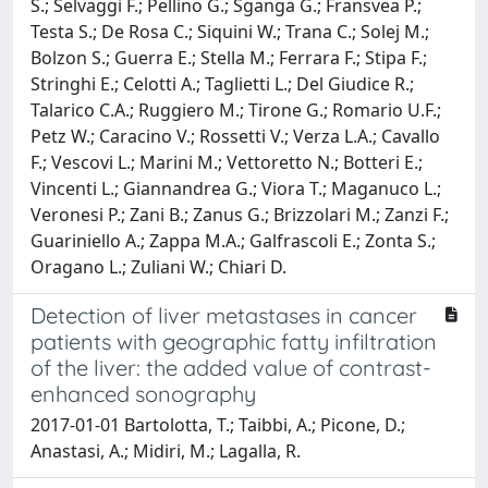
S.; Selvaggi F.; Pellino G.; Sganga G.; Fransvea P.;
Testa S.; De Rosa C.; Siquini W.; Trana C.; Solej M.;
Bolzon S.; Guerra E.; Stella M.; Ferrara F.; Stipa F.;
Stringhi E.; Celotti A.; Taglietti L.; Del Giudice R.;
Talarico C.A.; Ruggiero M.; Tirone G.; Romario U.F.;
Petz W.; Caracino V.; Rossetti V.; Verza L.A.; Cavallo
F.; Vescovi L.; Marini M.; Vettoretto N.; Botteri E.;
Vincenti L.; Giannandrea G.; Viora T.; Maganuco L.;
Veronesi P.; Zani B.; Zanus G.; Brizzolari M.; Zanzi F.;
Guariniello A.; Zappa M.A.; Galfrascoli E.; Zonta S.;
Oragano L.; Zuliani W.; Chiari D.
Detection of liver metastases in cancer
patients with geographic fatty infiltration
of the liver: the added value of contrast-
enhanced sonography
2017-01-01 Bartolotta, T.; Taibbi, A.; Picone, D.;
Anastasi, A.; Midiri, M.; Lagalla, R.