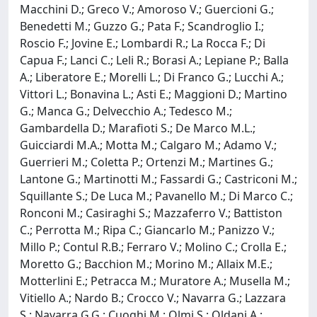
Macchini D.; Greco V.; Amoroso V.; Guercioni G.;
Benedetti M.; Guzzo G.; Pata F.; Scandroglio I.;
Roscio F.; Jovine E.; Lombardi R.; La Rocca F.; Di
Capua F.; Lanci C.; Leli R.; Borasi A.; Lepiane P.; Balla
A.; Liberatore E.; Morelli L.; Di Franco G.; Lucchi A.;
Vittori L.; Bonavina L.; Asti E.; Maggioni D.; Martino
G.; Manca G.; Delvecchio A.; Tedesco M.;
Gambardella D.; Marafioti S.; De Marco M.L.;
Guicciardi M.A.; Motta M.; Calgaro M.; Adamo V.;
Guerrieri M.; Coletta P.; Ortenzi M.; Martines G.;
Lantone G.; Martinotti M.; Fassardi G.; Castriconi M.;
Squillante S.; De Luca M.; Pavanello M.; Di Marco C.;
Ronconi M.; Casiraghi S.; Mazzaferro V.; Battiston
C.; Perrotta M.; Ripa C.; Giancarlo M.; Panizzo V.;
Millo P.; Contul R.B.; Ferraro V.; Molino C.; Crolla E.;
Moretto G.; Bacchion M.; Morino M.; Allaix M.E.;
Motterlini E.; Petracca M.; Muratore A.; Musella M.;
Vitiello A.; Nardo B.; Crocco V.; Navarra G.; Lazzara
S.; Navarra G.G.; Cuoghi M.; Olmi S.; Oldani A.;