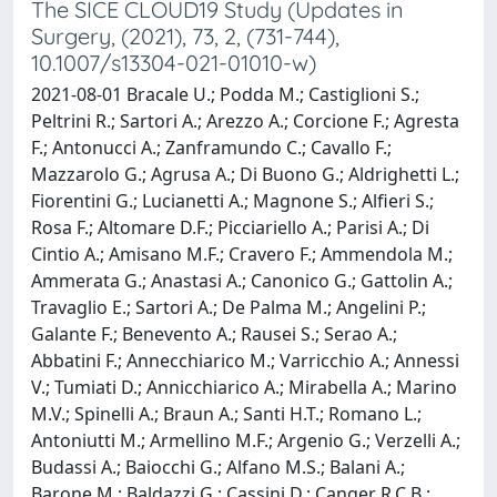
The SICE CLOUD19 Study (Updates in
Surgery, (2021), 73, 2, (731-744),
10.1007/s13304-021-01010-w)
2021-08-01 Bracale U.; Podda M.; Castiglioni S.;
Peltrini R.; Sartori A.; Arezzo A.; Corcione F.; Agresta
F.; Antonucci A.; Zanframundo C.; Cavallo F.;
Mazzarolo G.; Agrusa A.; Di Buono G.; Aldrighetti L.;
Fiorentini G.; Lucianetti A.; Magnone S.; Alfieri S.;
Rosa F.; Altomare D.F.; Picciariello A.; Parisi A.; Di
Cintio A.; Amisano M.F.; Cravero F.; Ammendola M.;
Ammerata G.; Anastasi A.; Canonico G.; Gattolin A.;
Travaglio E.; Sartori A.; De Palma M.; Angelini P.;
Galante F.; Benevento A.; Rausei S.; Serao A.;
Abbatini F.; Annecchiarico M.; Varricchio A.; Annessi
V.; Tumiati D.; Annicchiarico A.; Mirabella A.; Marino
M.V.; Spinelli A.; Braun A.; Santi H.T.; Romano L.;
Antoniutti M.; Armellino M.F.; Argenio G.; Verzelli A.;
Budassi A.; Baiocchi G.; Alfano M.S.; Balani A.;
Barone M.; Baldazzi G.; Cassini D.; Canger R.C.B.;