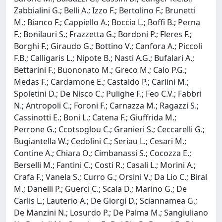
Zabbialini G.; Belli A.; Izzo F.; Bertolino F.; Brunetti
M.; Bianco F.; Cappiello A.; Boccia L.; Boffi B.; Perna
F.; Bonilauri S.; Frazzetta G.; Bordoni P.; Fleres F.;
Borghi F.; Giraudo G.; Bottino V.; Canfora A.; Piccoli
F.B.; Calligaris L.; Nipote B.; Nasti A.G.; Bufalari A.;
Bettarini F.; Buononato M.; Greco M.; Calo P.G.;
Medas F.; Cardamone E.; Castaldo P.; Carlini M.;
Spoletini D.; De Nisco C.; Pulighe F.; Feo C.V.; Fabbri
N.; Antropoli C.; Foroni F.; Carnazza M.; Ragazzi S.;
Cassinotti E.; Boni L.; Catena F.; Giuffrida M.;
Perrone G.; Ccotsoglou C.; Granieri S.; Ceccarelli G.;
Bugiantella W.; Cedolini C.; Seriau L.; Cesari M.;
Contine A.; Chiara O.; Cimbanassi S.; Cocozza E.;
Berselli M.; Fantini C.; Costi R.; Casali L.; Morini A.;
Crafa F.; Vanela S.; Curro G.; Orsini V.; Da Lio C.; Biral
M.; Danelli P.; Guerci C.; Scala D.; Marino G.; De
Carlis L.; Lauterio A.; De Giorgi D.; Sciannamea G.;
De Manzini N.; Losurdo P.; De Palma M.; Sangiuliano