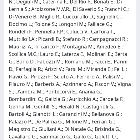
N.; Degiuli M.; Caterina F.; Del Rio P.; Bonati E.; Di
Lernia S.; Ardizzone M.V.R.; Di Saverio S.; Franchi C.;
Di Venere B.; Miglio R.; Cuccurullo D.; Sagnelli C.;
Docimo L.; Tolone S.; Longoni M.; Faillace G.;
Rondelli F.; Pennella F.P.; Colucci V.; Carfora T.;
Muttillo I.A.; Picardi B.; Stefano R.; Campagnacci R.;
Maurizi A.; Tricarico F.; Montagna M.; Amedeo E.;
Scollica M.C.; Lauro E.; Laterza E.; Molinari E.; Berta
G.; Bono D.; Fabozzi M.; Romano M.; Facci E.; Parini
D.; Farfaglia R.; Arizzi V.; Farsi M.; Miranda E.; Fei L.;
Flavio G.; Pirozzi F.; Sciuto A.; Ferrero A.; Palisi M.;
Filauro M.; Barberis A.; Azzinnaro A.; Fiscon V.; Vigna
S.; D'ambra M.; Pontecorvi E.; Anania G.;
Bombardini C.; Galizia G.; Auricchio A.; Cardella F.;
Genna M.; Gentilli S.; Herald N.; Castagnoli G.;
Bartoli A.; Gianotti L.; Garancini M.; Bellanova G.;
Palazzo P.; De Palma G.; Milone M.; Ferrari G.;
Magistro C.; Giuliani A.; Di Natale G.; Brisinda G.;
Cavallaro G.; Sammarco G.; Gallo G.; Goletti O.;