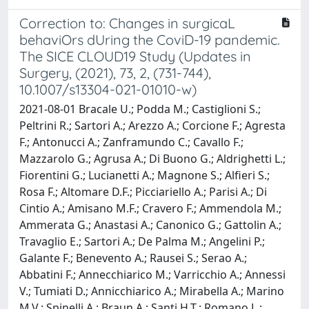
Correction to: Changes in surgicaL
behaviOrs dUring the CoviD-19 pandemic.
The SICE CLOUD19 Study (Updates in
Surgery, (2021), 73, 2, (731-744),
10.1007/s13304-021-01010-w)
2021-08-01 Bracale U.; Podda M.; Castiglioni S.;
Peltrini R.; Sartori A.; Arezzo A.; Corcione F.; Agresta
F.; Antonucci A.; Zanframundo C.; Cavallo F.;
Mazzarolo G.; Agrusa A.; Di Buono G.; Aldrighetti L.;
Fiorentini G.; Lucianetti A.; Magnone S.; Alfieri S.;
Rosa F.; Altomare D.F.; Picciariello A.; Parisi A.; Di
Cintio A.; Amisano M.F.; Cravero F.; Ammendola M.;
Ammerata G.; Anastasi A.; Canonico G.; Gattolin A.;
Travaglio E.; Sartori A.; De Palma M.; Angelini P.;
Galante F.; Benevento A.; Rausei S.; Serao A.;
Abbatini F.; Annecchiarico M.; Varricchio A.; Annessi
V.; Tumiati D.; Annicchiarico A.; Mirabella A.; Marino
M.V.; Spinelli A.; Braun A.; Santi H.T.; Romano L.;