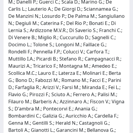
M.; Danelli P.; Guerci C.; Scala D.; Marino G.; De
Carlis L.; Lauterio A.; De Giorgi D.; Sciannamea G.;
De Manzini N.; Losurdo P.; De Palma M.; Sangiuliano
N.; Degiuli M.; Caterina F.; Del Rio P.; Bonati E.; Di
Lernia S.; Ardizzone M.V.R.; Di Saverio S.; Franchi C.;
Di Venere B.; Miglio R.; Cuccurullo D.; Sagnelli C.;
Docimo L.; Tolone S.; Longoni M.; Faillace G.;
Rondelli F.; Pennella F.P.; Colucci V.; Carfora T.;
Muttillo I.A.; Picardi B.; Stefano R.; Campagnacci R.;
Maurizi A.; Tricarico F.; Montagna M.; Amedeo E.;
Scollica M.C.; Lauro E.; Laterza E.; Molinari E.; Berta
G.; Bono D.; Fabozzi M.; Romano M.; Facci E.; Parini
D.; Farfaglia R.; Arizzi V.; Farsi M.; Miranda E.; Fei L.;
Flavio G.; Pirozzi F.; Sciuto A.; Ferrero A.; Palisi M.;
Filauro M.; Barberis A.; Azzinnaro A.; Fiscon V.; Vigna
S.; D'ambra M.; Pontecorvi E.; Anania G.;
Bombardini C.; Galizia G.; Auricchio A.; Cardella F.;
Genna M.; Gentilli S.; Herald N.; Castagnoli G.;
Bartoli A.; Gianotti L.; Garancini M.; Bellanova G.;