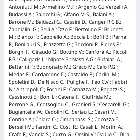
Antoniutti M.; Armellino M.F.; Argenio G.; Verzelli A.;
Budassi A.; Baiocchi G.; Alfano M.S.; Balani A.;
Barone M.; Baldazzi G.; Cassini D.; Canger R.C.B.;
Zabbialini G.; Belli A.; Izzo F.; Bertolino F.; Brunetti
M.; Bianco F.; Cappiello A.; Boccia L.; Boffi B.; Perna
F.; Bonilauri S.; Frazzetta G.; Bordoni P.; Fleres F.;
Borghi F.; Giraudo G.; Bottino V.; Canfora A.; Piccoli
F.B.; Calligaris L.; Nipote B.; Nasti A.G.; Bufalari A.;
Bettarini F.; Buononato M.; Greco M.; Calo P.G.;
Medas F.; Cardamone E.; Castaldo P.; Carlini M.;
Spoletini D.; De Nisco C.; Pulighe F.; Feo C.V.; Fabbri
N.; Antropoli C.; Foroni F.; Carnazza M.; Ragazzi S.;
Cassinotti E.; Boni L.; Catena F.; Giuffrida M.;
Perrone G.; Ccotsoglou C.; Granieri S.; Ceccarelli G.;
Bugiantella W.; Cedolini C.; Seriau L.; Cesari M.;
Contine A.; Chiara O.; Cimbanassi S.; Cocozza E.;
Berselli M.; Fantini C.; Costi R.; Casali L.; Morini A.;
Crafa F.; Vanela S.; Curro G.; Orsini V.; Da Lio C.; Biral