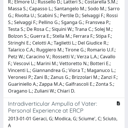
R.; Elmore U.; Russello D.; Latteri S.; Costarella S.M.;
Massa S.; Capasso L.; Santangelo M.; Sodo M.; Sarro
G.; Rivolta U.; Scabini S.; Pertile D.; Selvaggi F.; Rossi
S.; Selvaggi F.; Pellino G.; Sganga G.; Fransvea P.;
Testa S.; De Rosa C.; Siquini W.; Trana C.; Solej M.;
Bolzon S.; Guerra E.; Stella M.; Ferrara F.; Stipa F.;
Stringhi E.; Celotti A.; Taglietti L.; Del Giudice R.;
Talarico C.A.; Ruggiero M.; Tirone G.; Romario U.F.;
Petz W.; Caracino V.; Rossetti V.; Verza L.A.; Cavallo
F.; Vescovi L.; Marini M.; Vettoretto N.; Botteri E.;
Vincenti L.; Giannandrea G.; Viora T.; Maganuco L.;
Veronesi P.; Zani B.; Zanus G.; Brizzolari M.; Zanzi F.;
Guariniello A.; Zappa M.A.; Galfrascoli E.; Zonta S.;
Oragano L.; Zuliani W.; Chiari D.
Intradiverticular Ampulla of Vater:
Personal Experience at ERCP
2013-01-01 Geraci, G; Modica, G; Sciume', C; Sciuto,
A