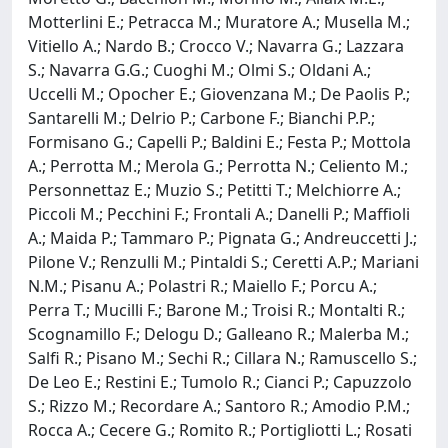
Motterlini E.; Petracca M.; Muratore A.; Musella M.;
Vitiello A.; Nardo B.; Crocco V.; Navarra G.; Lazzara
S.; Navarra G.G.; Cuoghi M.; Olmi S.; Oldani A.;
Uccelli M.; Opocher E.; Giovenzana M.; De Paolis P.;
Santarelli M.; Delrio P.; Carbone F.; Bianchi P.P.;
Formisano G.; Capelli P.; Baldini E.; Festa P.; Mottola
A.; Perrotta M.; Merola G.; Perrotta N.; Celiento M.;
Personnettaz E.; Muzio S.; Petitti T.; Melchiorre A.;
Piccoli M.; Pecchini F.; Frontali A.; Danelli P.; Maffioli
A.; Maida P.; Tammaro P.; Pignata G.; Andreuccetti J.;
Pilone V.; Renzulli M.; Pintaldi S.; Ceretti A.P.; Mariani
N.M.; Pisanu A.; Polastri R.; Maiello F.; Porcu A.;
Perra T.; Mucilli F.; Barone M.; Troisi R.; Montalti R.;
Scognamillo F.; Delogu D.; Galleano R.; Malerba M.;
Salfi R.; Pisano M.; Sechi R.; Cillara N.; Ramuscello S.;
De Leo E.; Restini E.; Tumolo R.; Cianci P.; Capuzzolo
S.; Rizzo M.; Recordare A.; Santoro R.; Amodio P.M.;
Rocca A.; Cecere G.; Romito R.; Portigliotti L.; Rosati