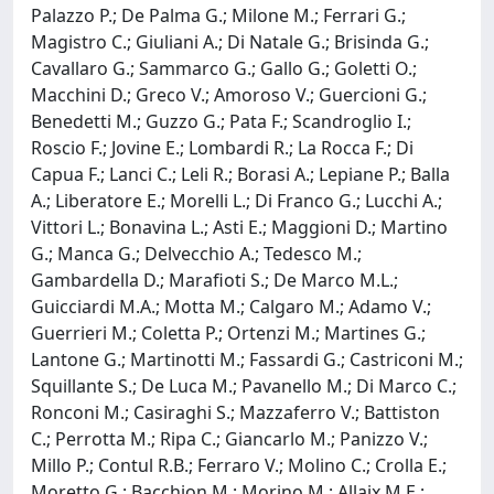
Palazzo P.; De Palma G.; Milone M.; Ferrari G.;
Magistro C.; Giuliani A.; Di Natale G.; Brisinda G.;
Cavallaro G.; Sammarco G.; Gallo G.; Goletti O.;
Macchini D.; Greco V.; Amoroso V.; Guercioni G.;
Benedetti M.; Guzzo G.; Pata F.; Scandroglio I.;
Roscio F.; Jovine E.; Lombardi R.; La Rocca F.; Di
Capua F.; Lanci C.; Leli R.; Borasi A.; Lepiane P.; Balla
A.; Liberatore E.; Morelli L.; Di Franco G.; Lucchi A.;
Vittori L.; Bonavina L.; Asti E.; Maggioni D.; Martino
G.; Manca G.; Delvecchio A.; Tedesco M.;
Gambardella D.; Marafioti S.; De Marco M.L.;
Guicciardi M.A.; Motta M.; Calgaro M.; Adamo V.;
Guerrieri M.; Coletta P.; Ortenzi M.; Martines G.;
Lantone G.; Martinotti M.; Fassardi G.; Castriconi M.;
Squillante S.; De Luca M.; Pavanello M.; Di Marco C.;
Ronconi M.; Casiraghi S.; Mazzaferro V.; Battiston
C.; Perrotta M.; Ripa C.; Giancarlo M.; Panizzo V.;
Millo P.; Contul R.B.; Ferraro V.; Molino C.; Crolla E.;
Moretto G.; Bacchion M.; Morino M.; Allaix M.E.;