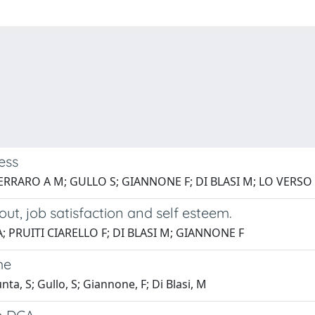
ess
 FERRARO A M; GULLO S; GIANNONE F; DI BLASI M; LO VERSO
ut, job satisfaction and self esteem.
; PRUITI CIARELLO F; DI BLASI M; GIANNONE F
me
nta, S; Gullo, S; Giannone, F; Di Blasi, M