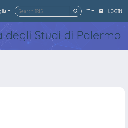
glia
IT
LOGIN
tà degli Studi di Palermo