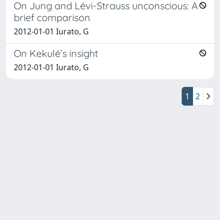
On Jung and Lévi-Strauss unconscious: A
brief comparison
2012-01-01 Iurato, G
On Kekulé’s insight
2012-01-01 Iurato, G
1
2
Powered by
IRIS
-
about IRIS
-
Utilizzo dei cookie
Copyright © 2026