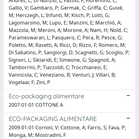
Andrés, C; Di Nunzio, L; Fassio, F; Fiorentino, C;
Gallio, V; Gambaro, P; Germak, C; Griffa, C; Guixé,
M; Herczegh, L; Infunti, M; Kisch, P; Lotti, G;
Lagomarsino, M; Lupo, E; Manzini, E; Marchiò, A;
Mazzola, M; Meroni, A; Morone, A; Nam, H; Nold, C;
Parameswaran, L; Pasquero, C; Pera, R; Pesce, G;
Poletto, M; Rasetti, A; Ricci, D; Rizzo, F; Romero, M;
Di Sabatino, P; Sangiorgi, D; Scagnetti, G; Scoglio, P;
Signori, L; Sikiaridi, E; Simeone, G; Spagnoli, A;
Tamborrini, P; Tiazzoldi, C; Trocchianesi, E;
Vannicola, C; Veneziano, R; Venturi, J; Villari, B;
Vogelaar, F; Zini, P
Eco-packaging alimentare
2007-01-01 COTTONE A
ECO-PACKAGING ALIMENTARE
2009-01-01 Cornini, V; Cottone, A; Farris, S; Fava, P;
Monga, M; Mostradini, F