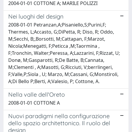
2004-01-01 COTTONE A; MARILE POLIZZI
Nei luoghi del design
2008-01-01 Petranzan,A;Pisaniello,S;Purini,F;
Thermes, L;Accasto, G;DiPetta, R; Diso, R; Oddo,
M;Secchi, B;,Borsotti, M;Cattapan, F;Marzot,
Nicola;Menegatti, F;Peticca ,M;Taormina ,
F;Tronchin, Walter;Peressa, A;Lazzarini, F;Rizzat, U;
Donø, M;Gasparotti, R;De Batte, B;Cannata,
M;Clementi , A;Masotti, G;Ricciuti, V;berrlingeri,
F;Valle,P;Siola , U; Marzo, M;Cassani, G;Monstiroli,
A;Di Bello P;Berti, A;Valesio, P; Cottone, A.
Nella valle dell'Oreto
2008-01-01 COTTONE A
Nuovi paradigmi nella configurazione
dello spazio architettonico. Il ruolo del
design