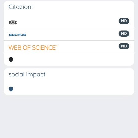
Citazioni
ND
ND
ND
social impact