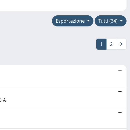
Esportazione
Tutti (34)
1
2
O A