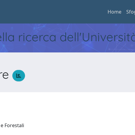
Home
Sfo
ella ricerca dell'Universi
re
 e Forestali