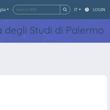
glia
IT
LOGIN
tà degli Studi di Palermo