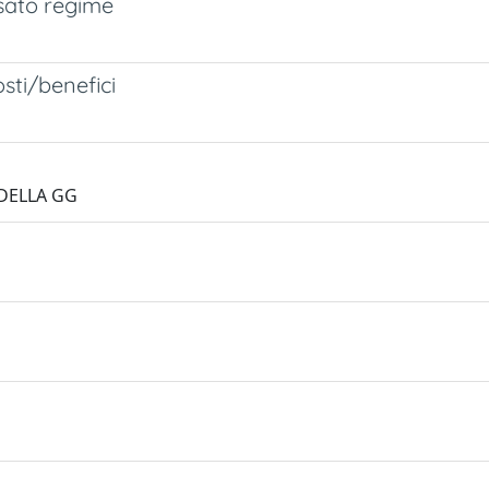
sato regime
osti/benefici
RDELLA GG