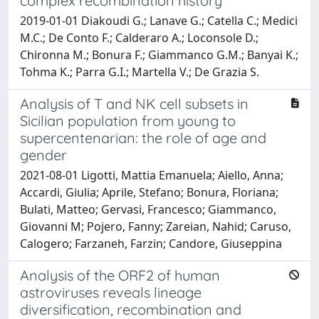
complex recombination history
2019-01-01 Diakoudi G.; Lanave G.; Catella C.; Medici
M.C.; De Conto F.; Calderaro A.; Loconsole D.;
Chironna M.; Bonura F.; Giammanco G.M.; Banyai K.;
Tohma K.; Parra G.I.; Martella V.; De Grazia S.
Analysis of T and NK cell subsets in
Sicilian population from young to
supercentenarian: the role of age and
gender
2021-08-01 Ligotti, Mattia Emanuela; Aiello, Anna;
Accardi, Giulia; Aprile, Stefano; Bonura, Floriana;
Bulati, Matteo; Gervasi, Francesco; Giammanco,
Giovanni M; Pojero, Fanny; Zareian, Nahid; Caruso,
Calogero; Farzaneh, Farzin; Candore, Giuseppina
Analysis of the ORF2 of human
astroviruses reveals lineage
diversification, recombination and