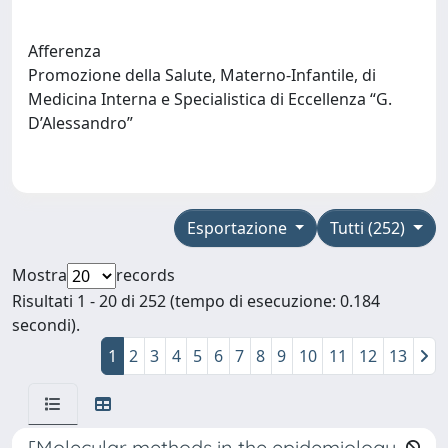
Afferenza
Promozione della Salute, Materno-Infantile, di
Medicina Interna e Specialistica di Eccellenza “G.
D’Alessandro”
Esportazione
Tutti (252)
Mostra
records
Risultati 1 - 20 di 252 (tempo di esecuzione: 0.184
secondi).
1
2
3
4
5
6
7
8
9
10
11
12
13
[Molecular methods in the epidemiology