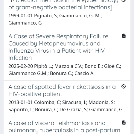
of gram-negative bacterial infections]
1999-01-01 Pignato, S; Giammanco, G. M.;
Giammanco, G
A Case of Severe Respiratory Failure
Caused by Metapneumovirus and
Influenza Virus in a Patient with HIV
Infection
2025-02-20 Pipitò L.; Mazzola C.V.; Bono E.; Gioè C.;
Giammanco G.M.; Bonura C.; Cascio A.
A case of spotted fever rickettsiosis in a
HIV-positive patient
2013-01-01 Colomba, C; Siracusa, L; Madonia, S;
Saporito, L; Bonura, C; De Grazia, S; Giammanco, G
A case of visceral leishmaniasis and
pulmonary tuberculosis in a post-partum