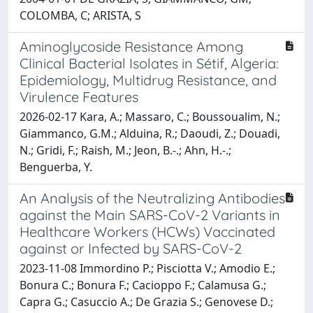
COLOMBA, C; ARISTA, S
Aminoglycoside Resistance Among
Clinical Bacterial Isolates in Sétif, Algeria:
Epidemiology, Multidrug Resistance, and
Virulence Features
2026-02-17 Kara, A.; Massaro, C.; Boussoualim, N.;
Giammanco, G.M.; Alduina, R.; Daoudi, Z.; Douadi,
N.; Gridi, F.; Raish, M.; Jeon, B.-.; Ahn, H.-.;
Benguerba, Y.
An Analysis of the Neutralizing Antibodies
against the Main SARS-CoV-2 Variants in
Healthcare Workers (HCWs) Vaccinated
against or Infected by SARS-CoV-2
2023-11-08 Immordino P.; Pisciotta V.; Amodio E.;
Bonura C.; Bonura F.; Cacioppo F.; Calamusa G.;
Capra G.; Casuccio A.; De Grazia S.; Genovese D.;