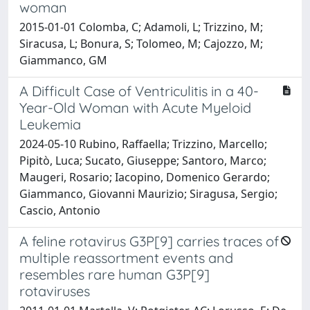
woman
2015-01-01 Colomba, C; Adamoli, L; Trizzino, M;
Siracusa, L; Bonura, S; Tolomeo, M; Cajozzo, M;
Giammanco, GM
A Difficult Case of Ventriculitis in a 40-
Year-Old Woman with Acute Myeloid
Leukemia
2024-05-10 Rubino, Raffaella; Trizzino, Marcello;
Pipitò, Luca; Sucato, Giuseppe; Santoro, Marco;
Maugeri, Rosario; Iacopino, Domenico Gerardo;
Giammanco, Giovanni Maurizio; Siragusa, Sergio;
Cascio, Antonio
A feline rotavirus G3P[9] carries traces of
multiple reassortment events and
resembles rare human G3P[9]
rotaviruses