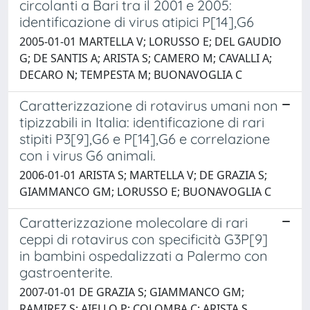
circolanti a Bari tra il 2001 e 2005:
identificazione di virus atipici P[14],G6
2005-01-01 MARTELLA V; LORUSSO E; DEL GAUDIO
G; DE SANTIS A; ARISTA S; CAMERO M; CAVALLI A;
DECARO N; TEMPESTA M; BUONAVOGLIA C
Caratterizzazione di rotavirus umani non
tipizzabili in Italia: identificazione di rari
stipiti P3[9],G6 e P[14],G6 e correlazione
con i virus G6 animali.
2006-01-01 ARISTA S; MARTELLA V; DE GRAZIA S;
GIAMMANCO GM; LORUSSO E; BUONAVOGLIA C
Caratterizzazione molecolare di rari
ceppi di rotavirus con specificità G3P[9]
in bambini ospedalizzati a Palermo con
gastroenterite.
2007-01-01 DE GRAZIA S; GIAMMANCO GM;
RAMIREZ S; AIELLO P; COLOMBA C; ARISTA S