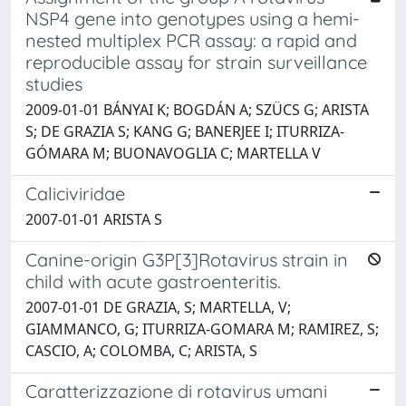
NSP4 gene into genotypes using a hemi-
nested multiplex PCR assay: a rapid and
reproducible assay for strain surveillance
studies
2009-01-01 BÁNYAI K; BOGDÁN A; SZÜCS G; ARISTA
S; DE GRAZIA S; KANG G; BANERJEE I; ITURRIZA-
GÓMARA M; BUONAVOGLIA C; MARTELLA V
Caliciviridae
2007-01-01 ARISTA S
Canine-origin G3P[3]Rotavirus strain in
child with acute gastroenteritis.
2007-01-01 DE GRAZIA, S; MARTELLA, V;
GIAMMANCO, G; ITURRIZA-GOMARA M; RAMIREZ, S;
CASCIO, A; COLOMBA, C; ARISTA, S
Caratterizzazione di rotavirus umani