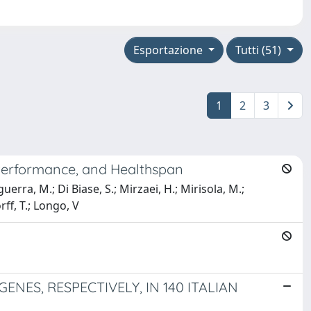
Esportazione
Tutti (51)
1
2
3
 Performance, and Healthspan
uerra, M.; Di Biase, S.; Mirzaei, H.; Mirisola, M.;
orff, T.; Longo, V
ENES, RESPECTIVELY, IN 140 ITALIAN