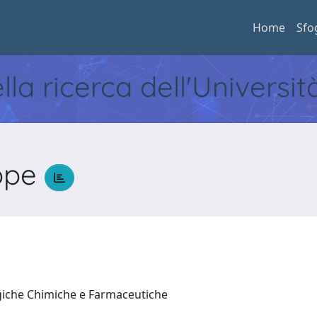
Home
Sfo
ella ricerca dell'Universi
eppe
e
ogiche Chimiche e Farmaceutiche