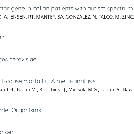
ptor gene in Italian patients with autism spectrum
, A; JENSEN, RT; MANTEY, SA; GONZALEZ, N; FALCO, M; ZING
th
es cerevisiae
ll-cause mortality: A meta-analysis
d H.; Barati M.; Kopchick J.J.; Mirisola M.G.; Lagani V.; Baw
Model Organisms
ancer