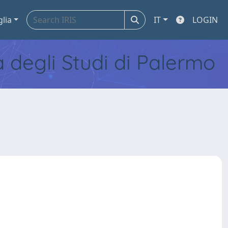
glia
IT
LOGIN
tà degli Studi di Palermo