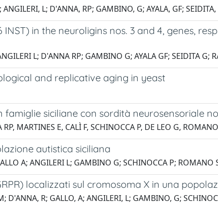
; ANGILERI, L; D'ANNA, RP; GAMBINO, G; AYALA, GF; SEIDITA
ST) in the neuroligins nos. 3 and 4, genes, respec
ANGILERI L; D'ANNA RP; GAMBINO G; AYALA GF; SEIDITA G;
ological and replicative aging in yeast
n famiglie siciliane con sordità neurosensoriale 
A RP, MARTINES E, CALÌ F, SCHINOCCA P, DE LEO G, ROMANO
zione autistica siciliana
; GALLO A; ANGILERI L; GAMBINO G; SCHINOCCA P; ROMANO S
RPR) localizzati sul cromosoma X in una popolazion
 M; D'ANNA, R; GALLO, A; ANGILERI, L; GAMBINO, G; SCHINOC