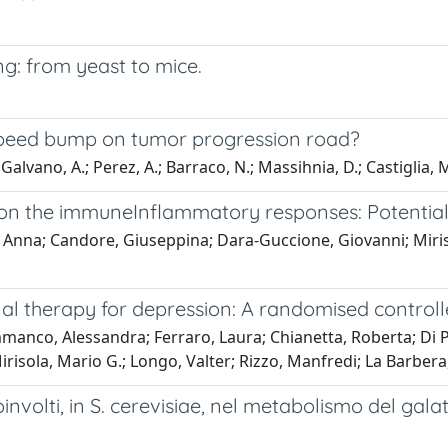
g: from yeast to mice.
s speed bump on tumor progression road?
Galvano, A.; Perez, A.; Barraco, N.; Massihnia, D.; Castiglia, M.
es on the immuneInflammatory responses: Potential 
o, Anna; Candore, Giuseppina; Dara-Guccione, Giovanni; Miri
nal therapy for depression: A randomised controlled
anco, Alessandra; Ferraro, Laura; Chianetta, Roberta; Di Per
risola, Mario G.; Longo, Valter; Rizzo, Manfredi; La Barbera
olti, in S. cerevisiae, nel metabolismo del galat