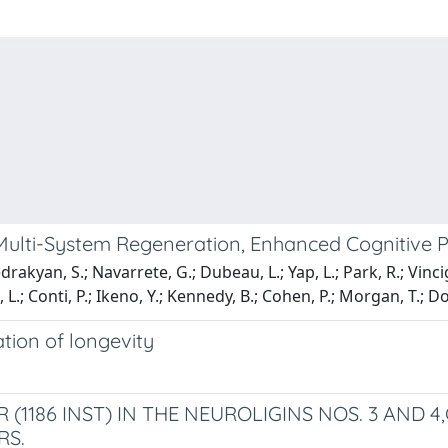
s Multi-System Regeneration, Enhanced Cognitive
rakyan, S.; Navarrete, G.; Dubeau, L.; Yap, L.; Park, R.; Vincig
in, L.; Conti, P.; Ikeno, Y.; Kennedy, B.; Cohen, P.; Morgan, T.; D
ation of longevity
1186 INST) IN THE NEUROLIGINS NOS. 3 AND 4,G
RS.