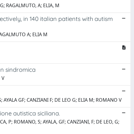
, G; RAGALMUTO, A; ELIA, M
tively, in 140 italian patients with autism
 RAGALMUTO A; ELIA M
non sindromica
 V
; AYALA GF; CANZIANI F; DE LEO G; ELIA M; ROMANO V
e autistica siciliana.
CA, P; ROMANO, S; AYALA, GF; CANZIANI, F; DE LEO, G;