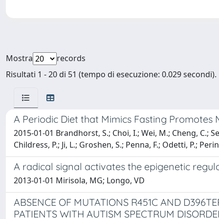
Mostra
records
Risultati 1 - 20 di 51 (tempo di esecuzione: 0.029 secondi).
A Periodic Diet that Mimics Fasting Promote
2015-01-01 Brandhorst, S.; Choi, I.; Wei, M.; Cheng, C.; Sed
Childress, P.; Ji, L.; Groshen, S.; Penna, F.; Odetti, P.; Per
A radical signal activates the epigenetic regul
2013-01-01 Mirisola, MG; Longo, VD
ABSENCE OF MUTATIONS R451C AND D396TER (
PATIENTS WITH AUTISM SPECTRUM DISORDE