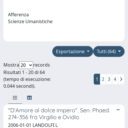
Afferenza
Scienze Umanistiche
Esportazione
Tutti (64)
Mostra
records
Risultati 1 - 20 di 64
(tempo di esecuzione:
1
2
3
4
0.044 secondi).
"D'Amore al dolce impero". Sen. Phaed.
274-356 fra Virgilio e Ovidio
2006-01-01 LANDOLFI L