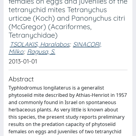
females on eggs and juveniles of the
tetranychid mites Tetranychus
urticae (Koch) and Panonychus citri
(McGregor) (Acariformes,
Tetranychidae)
TSOLAKIS, Haralabos
;
SINACORI,
Milko
;
Ragusa, S.
2013-01-01
Abstract
Typhlodromus longilaterus is a generalist
phytoseiid mite described by Athias-Henriot in 1957
and commonly found in Israel on spontaneous
herbaceous plants. As very little is known about
this species, the present study reports preliminary
results on the predation capacity of phytoseiid
females on eggs and juveniles of two tetranychid