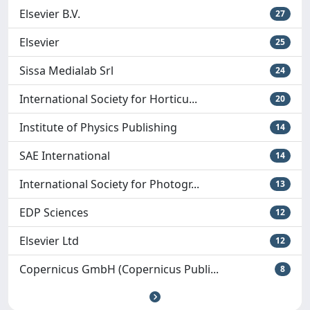
Elsevier B.V.
27
Elsevier
25
Sissa Medialab Srl
24
International Society for Horticu...
20
Institute of Physics Publishing
14
SAE International
14
International Society for Photogr...
13
EDP Sciences
12
Elsevier Ltd
12
Copernicus GmbH (Copernicus Publi...
8