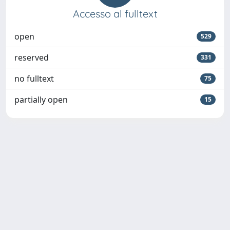
Accesso al fulltext
open
529
reserved
331
no fulltext
75
partially open
15
Powered by
IRIS
-
about IRIS
-