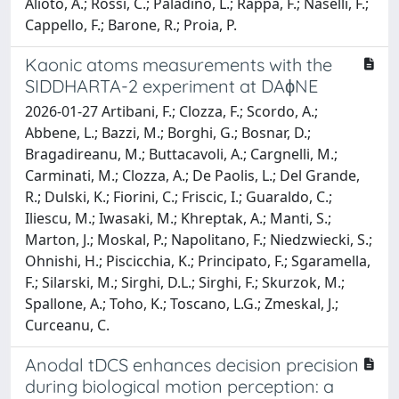
Alioto, A.; Rossi, C.; Paladino, L.; Rappa, F.; Naselli, F.;
Cappello, F.; Barone, R.; Proia, P.
Kaonic atoms measurements with the
SIDDHARTA-2 experiment at DAϕNE
2026-01-27 Artibani, F.; Clozza, F.; Scordo, A.;
Abbene, L.; Bazzi, M.; Borghi, G.; Bosnar, D.;
Bragadireanu, M.; Buttacavoli, A.; Cargnelli, M.;
Carminati, M.; Clozza, A.; De Paolis, L.; Del Grande,
R.; Dulski, K.; Fiorini, C.; Friscic, I.; Guaraldo, C.;
Iliescu, M.; Iwasaki, M.; Khreptak, A.; Manti, S.;
Marton, J.; Moskal, P.; Napolitano, F.; Niedzwiecki, S.;
Ohnishi, H.; Piscicchia, K.; Principato, F.; Sgaramella,
F.; Silarski, M.; Sirghi, D.L.; Sirghi, F.; Skurzok, M.;
Spallone, A.; Toho, K.; Toscano, L.G.; Zmeskal, J.;
Curceanu, C.
Anodal tDCS enhances decision precision
during biological motion perception: a