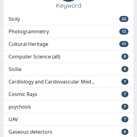
Keyword
Sicily
22
Photogrammetry
12
Cultural Heritage
11
Computer Science (all)
8
Sicilia
8
Cardiology and Cardiovascular Med...
7
Cosmic Rays
7
psychosis
7
UAV
7
Gaseous detectors
6