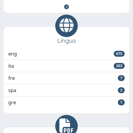
Lingua
eng
675
ita
263
fre
7
spa
2
gre
1