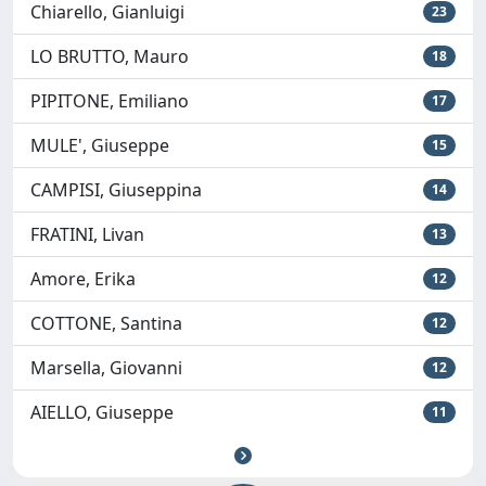
Chiarello, Gianluigi
23
LO BRUTTO, Mauro
18
PIPITONE, Emiliano
17
MULE', Giuseppe
15
CAMPISI, Giuseppina
14
FRATINI, Livan
13
Amore, Erika
12
COTTONE, Santina
12
Marsella, Giovanni
12
AIELLO, Giuseppe
11