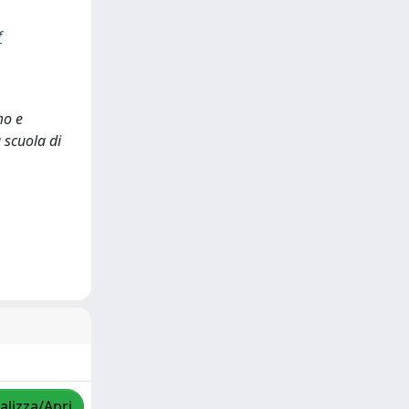
f
mo e
 scuola di
alizza/Apri