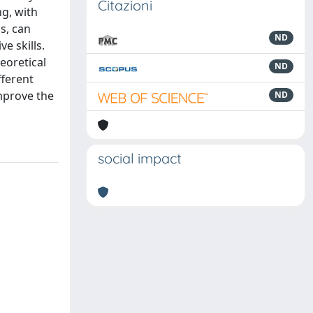
Citazioni
ng, with
s, can
ND
e skills.
eoretical
ND
fferent
improve the
ND
social impact