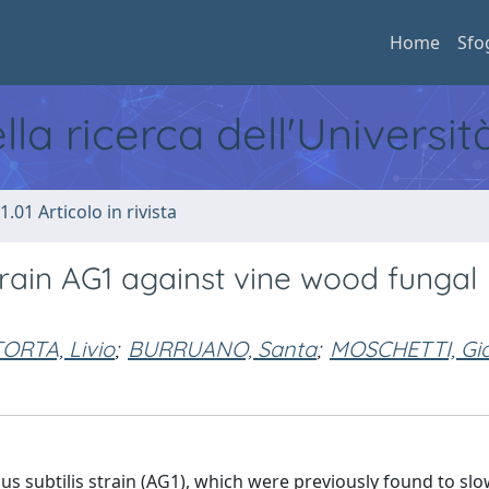
Home
Sfo
ella ricerca dell'Universi
1.01 Articolo in rivista
strain AG1 against vine wood fungal
ORTA, Livio
;
BURRUANO, Santa
;
MOSCHETTI, Gi
s subtilis strain (AG1), which were previously found to sl