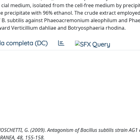
i cial medium, isolated from the cell-free medium by precip
the precipitate with 96% ethanol. The crude extract employed
 of B. subtilis against Phaeoacremonium aleophilum and Pha
ard Verticillium dahliae and Botryosphaeria rhodina.
a completa (DC)
CHETTI, G. (2009). Antagonism of Bacillus subtilis strain AG1 
RANEA, 48, 155-158.