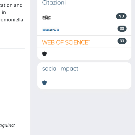
Citazioni
itation and
 in
ND
eomoniella
38
33
social impact
against