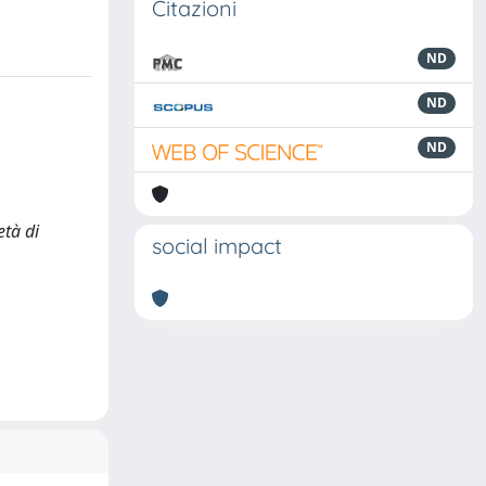
Citazioni
ND
ND
ND
tà di
social impact