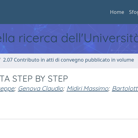
Home
Sfo
ella ricerca dell'Universi
2.07 Contributo in atti di convegno pubblicato in volume
TA STEP BY STEP
seppe
;
Genova Claudio
;
Midiri Massimo
;
Bartolot