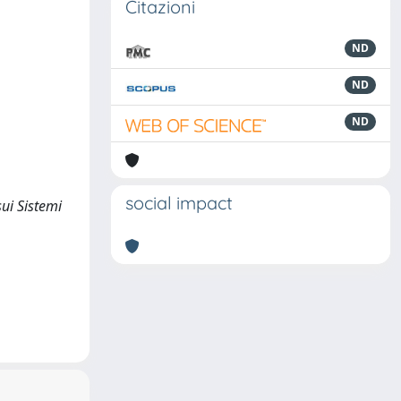
Citazioni
ND
ND
ND
social impact
sui Sistemi