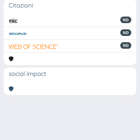
Citazioni
ND
ND
ND
social impact