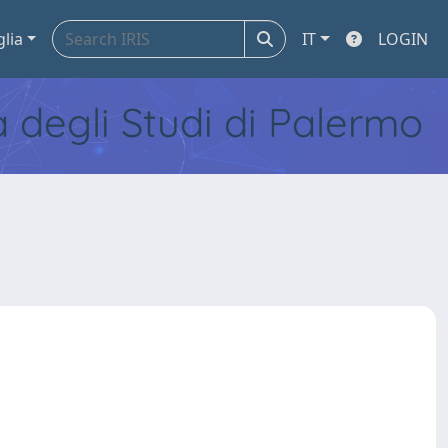
glia
IT
LOGIN
tà degli Studi di Palermo