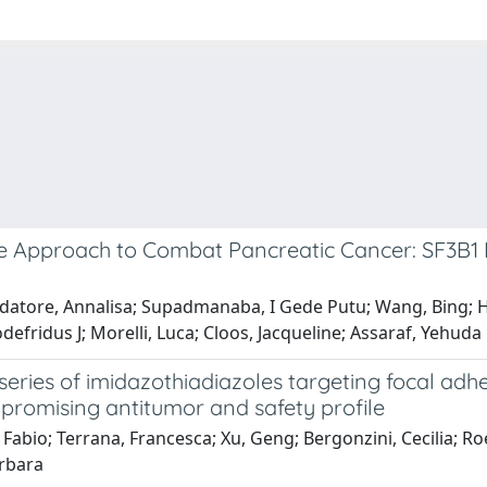
ve Approach to Combat Pancreatic Cancer: SF3B1 
datore, Annalisa; Supadmanaba, I Gede Putu; Wang, Bing; Has
defridus J; Morelli, Luca; Cloos, Jacqueline; Assaraf, Yehuda 
 series of imidazothiadiazoles targeting focal ad
 promising antitumor and safety profile
abio; Terrana, Francesca; Xu, Geng; Bergonzini, Cecilia; Roet
arbara