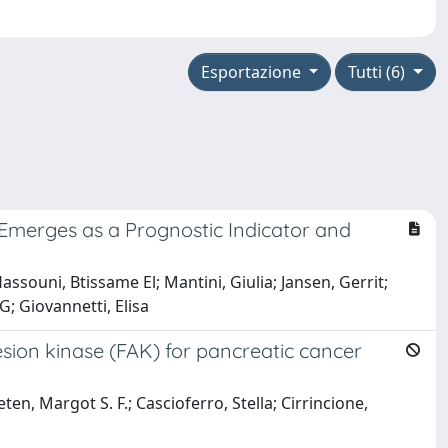
Esportazione
Tutti (6)
Emerges as a Prognostic Indicator and
souni, Btissame El; Mantini, Giulia; Jansen, Gerrit;
G; Giovannetti, Elisa
hesion kinase (FAK) for pancreatic cancer
en, Margot S. F.; Cascioferro, Stella; Cirrincione,